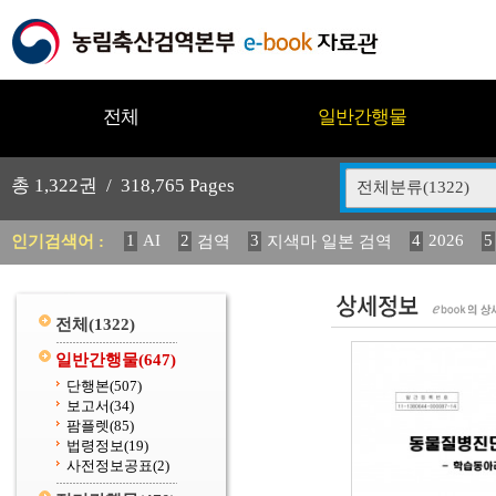
전체
일반간행물
총
1,322
권 /
318,765
Pages
전체분류(1322)
1
AI
2
3
4
2026
5
인기검색어 :
검역
지색마 일본 검역
11
2025
12
13
14
중독성 식물 도감
媛 異
(
20
수의과학검역원
전체
(1322)
일반간행물
(647)
단행본
(507)
보고서
(34)
팜플렛
(85)
법령정보
(19)
사전정보공표
(2)