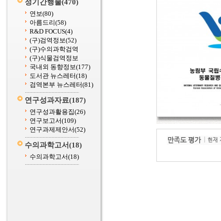
정기간행물
(470)
연보
(80)
아름드리
(58)
R&D FOCUS
(4)
(구)검역정보
(52)
(구)수의과학검역
(구)식물검역정보
국내외 동향정보
(177)
도서관 뉴스레터
(18)
검역본부 뉴스레터
(81)
연구성과자료
(187)
연구성과활용집
(26)
연구보고서
(109)
연구과제제안서
(52)
수의과학고서
(18)
수의과학고서
(18)