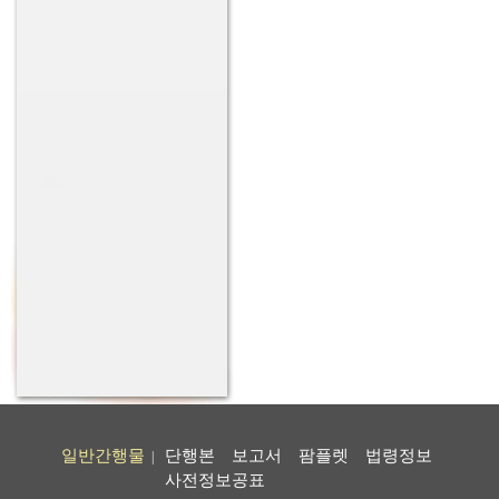
일반간행물
단행본
보고서
팜플렛
법령정보
|
사전정보공표