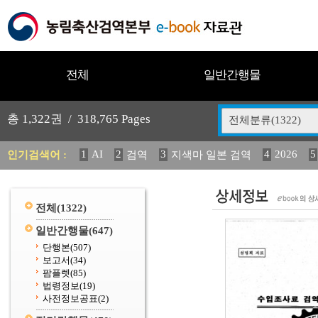
전체
일반간행물
총
1,322
권 /
318,765
Pages
전체분류(1322)
1
AI
2
3
4
2026
5
인기검색어 :
검역
지색마 일본 검역
11
2025
12
13
14
중독성 식물 도감
媛 異
(
20
수의과학검역원
전체
(1322)
일반간행물
(647)
단행본
(507)
보고서
(34)
팜플렛
(85)
법령정보
(19)
사전정보공표
(2)