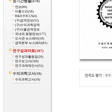
정기간행물
(470)
연보
(80)
아름드리
(58)
R&D FOCUS
(4)
(구)검역정보
(52)
(구)수의과학검역
(구)식물검역정보
국내외 동향정보
(177)
도서관 뉴스레터
(18)
검역본부 뉴스레터
(81)
연구성과자료
(187)
연구성과활용집
(26)
연구보고서
(109)
연구과제제안서
(52)
수의과학고서
(18)
수의과학고서
(18)