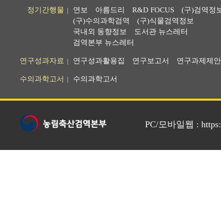
정기간행물
연보
아름드리
R&D FOCUS
(구)검역정
|
(구)수의과학검역
(구)식물검역정보
국내외 동향정보
도서관 뉴스레터
검역본부 뉴스레터
연구성과자료
연구성과활용집
연구보고서
연구과제제안
|
수의과학고서
수의과학고서
|
PC/모바일웹 : https://