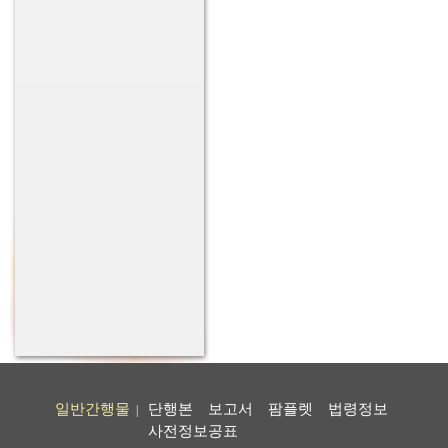
일반간행물
단행본
보고서
팜플렛
법령정보
|
사전정보공표