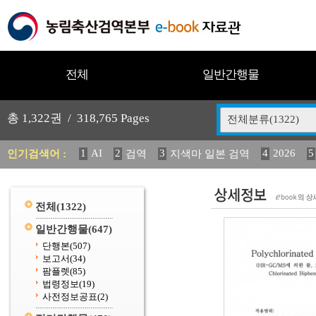
전체
일반간행물
총
1,322
권 /
318,765
Pages
전체분류(1322)
1
AI
2
3
4
2026
5
인기검색어 :
검역
지색마 일본 검역
11
2025
12
13
14
중독성 식물 도감
媛 異
(
20
수의과학검역원
전체
(1322)
일반간행물
(647)
단행본
(507)
보고서
(34)
팜플렛
(85)
법령정보
(19)
사전정보공표
(2)