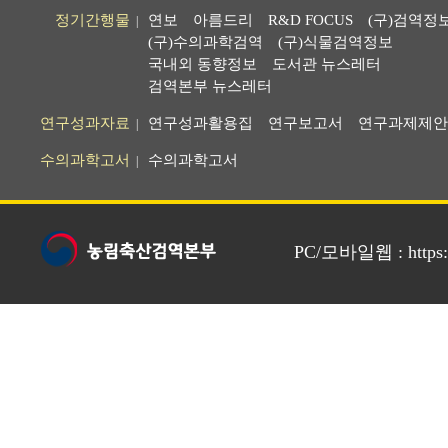
정기간행물
연보
아름드리
R&D FOCUS
(구)검역정
|
(구)수의과학검역
(구)식물검역정보
국내외 동향정보
도서관 뉴스레터
검역본부 뉴스레터
연구성과자료
연구성과활용집
연구보고서
연구과제제안
|
수의과학고서
수의과학고서
|
PC/모바일웹 : https://