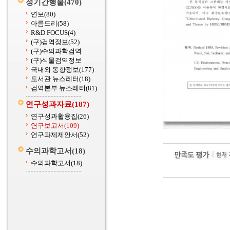
정기간행물
(470)
연보
(80)
아름드리
(58)
R&D FOCUS
(4)
(구)검역정보
(52)
(구)수의과학검역
(구)식물검역정보
국내외 동향정보
(177)
도서관 뉴스레터
(18)
검역본부 뉴스레터
(81)
연구성과자료
(187)
연구성과활용집
(26)
연구보고서
(109)
연구과제제안서
(52)
수의과학고서
(18)
수의과학고서
(18)