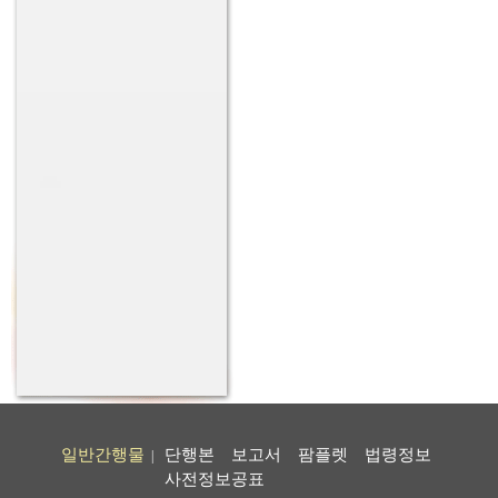
일반간행물
단행본
보고서
팜플렛
법령정보
|
사전정보공표