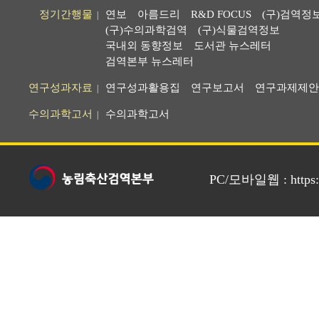
정기간행물
연보
아름드리
R&D FOCUS
(구)검역정
|
(구)수의과학검역
(구)식물검역정보
국내외 동향정보
도서관 뉴스레터
검역본부 뉴스레터
연구성과자료
연구성과활용집
연구보고서
연구과제제안
|
수의과학고서
수의과학고서
|
PC/모바일웹 : https://