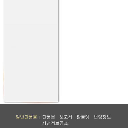
일반간행물
단행본
보고서
팜플렛
법령정보
|
사전정보공표