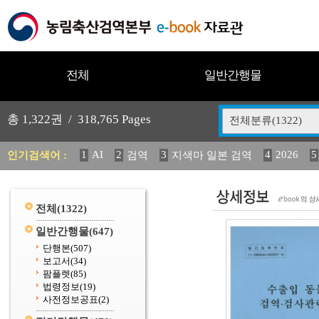
전체
일반간행물
총
1,322
권 /
318,765
Pages
전체분류(1322)
1
AI
2
3
4
2026
5
인기검색어 :
검역
지색마 일본 검역
11
2025
12
13
14
중독성 식물 도감
媛 異
(
20
수의과학검역원
전체
(1322)
일반간행물
(647)
단행본
(507)
보고서
(34)
팜플렛
(85)
법령정보
(19)
사전정보공표
(2)