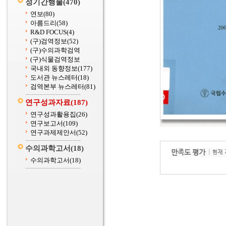
정기간행물
(470)
연보
(80)
아름드리
(58)
R&D FOCUS
(4)
(구)검역정보
(52)
(구)수의과학검역
(구)식물검역정보
국내외 동향정보
(177)
도서관 뉴스레터
(18)
검역본부 뉴스레터
(81)
연구성과자료
(187)
연구성과활용집
(26)
연구보고서
(109)
연구과제제안서
(52)
수의과학고서
(18)
수의과학고서
(18)