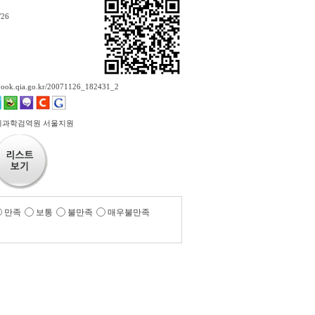
/26
ebook.qia.go.kr/20071126_182431_2
의과학검역원 서울지원
만족
보통
불만족
매우불만족