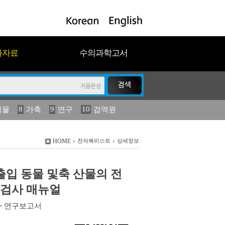
과자료
수의과학고서
8
9
10
식물
가축
연구
검역원
18
2023
19
연보
농림수산
HOME
전자북리스트
상세정보
수출입 동물 및축 산물의 전
밀검사 매뉴얼
>
연구보고서