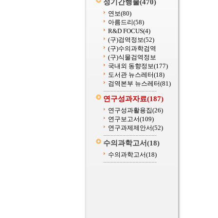
정기간행물
(470)
연보
(80)
아름드리
(58)
R&D FOCUS
(4)
(구)검역정보
(52)
(구)수의과학검역
(구)식물검역정보
국내외 동향정보
(177)
도서관 뉴스레터
(18)
검역본부 뉴스레터
(81)
연구성과자료
(187)
연구성과활용집
(26)
연구보고서
(109)
연구과제제안서
(52)
수의과학고서
(18)
수의과학고서
(18)