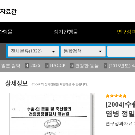
간행물
정기간행물
연구성
전체분류(1322)
통합검색
4
2026
5
HACCP
6
7
 일본 검역
건강한 동물
(2013년도) 
13
14
15
16
17
 도감
媛 異
(2013년도) 식
구제역
관리
[2004]
염병 정
연구성과자료