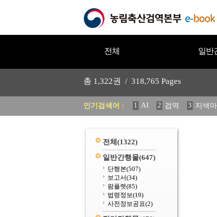
전체
일반
총
1,322
권 /
318,765
Pages
1
AI
2
3
인기검색어 :
검역
지색마
11
2025
12
중독성 식물
20
수의과학검역원
전체
(1322)
일반간행물
(647)
단행본
(507)
보고서
(34)
팜플렛
(85)
법령정보
(19)
사전정보공표
(2)