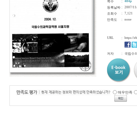
:
484p
쪽수
:
2007/11
등록날짜
:
7,121
조회수
:
none
만족도
URL
:
https://
:
저자
국립수
매우만족