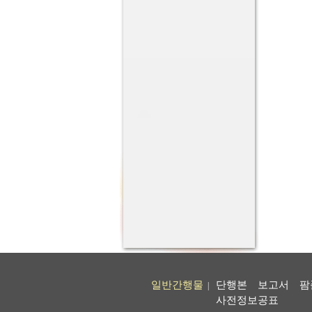
일반간행물
단행본
보고서
팜
|
사전정보공표