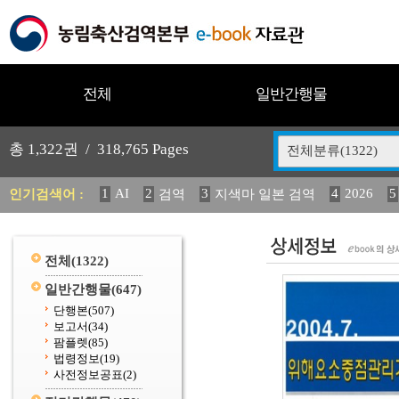
전체
일반간행물
총
1,322
권 /
318,765
Pages
전체분류(1322)
1
AI
2
3
4
2026
5
인기검색어 :
검역
지색마 일본 검역
11
2025
12
13
14
중독성 식물 도감
媛 異
(
20
수의과학검역원
전체
(1322)
일반간행물
(647)
단행본
(507)
보고서
(34)
팜플렛
(85)
법령정보
(19)
사전정보공표
(2)