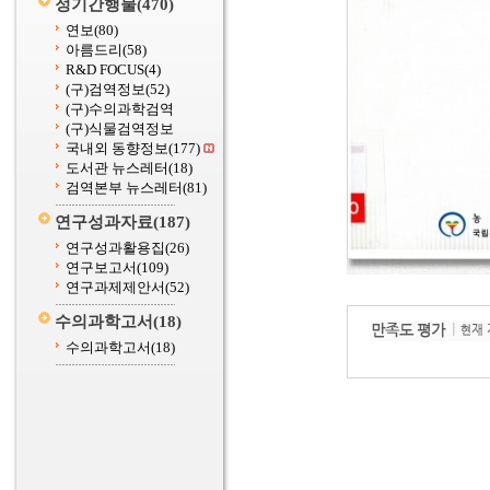
정기간행물
(470)
연보
(80)
아름드리
(58)
R&D FOCUS
(4)
(구)검역정보
(52)
(구)수의과학검역
(구)식물검역정보
국내외 동향정보
(177)
도서관 뉴스레터
(18)
검역본부 뉴스레터
(81)
연구성과자료
(187)
연구성과활용집
(26)
연구보고서
(109)
연구과제제안서
(52)
수의과학고서
(18)
수의과학고서
(18)