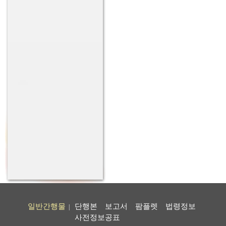
일반간행물
단행본
보고서
팜플렛
법령정보
|
사전정보공표