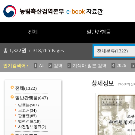
전체
일반간행물
총
1,322
권 /
318,765
Pages
전체분류(1322)
1
AI
2
3
4
2026
5
인기검색어 :
검역
지색마 일본 검역
11
2025
12
13
14
중독성 식물 도감
媛 異
(
20
수의과학검역원
전체
(1322)
일반간행물
(647)
단행본
(507)
보고서
(34)
팜플렛
(85)
법령정보
(19)
사전정보공표
(2)