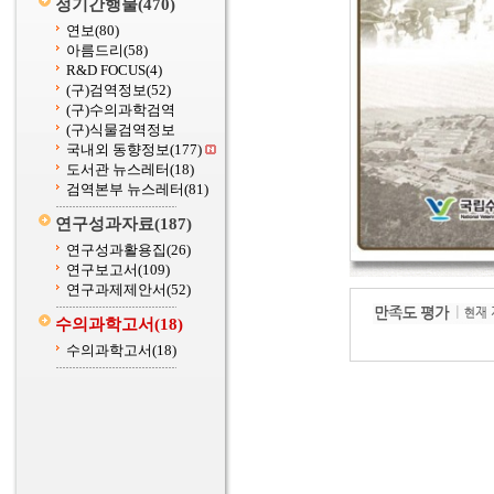
정기간행물
(470)
연보
(80)
아름드리
(58)
R&D FOCUS
(4)
(구)검역정보
(52)
(구)수의과학검역
(구)식물검역정보
국내외 동향정보
(177)
도서관 뉴스레터
(18)
검역본부 뉴스레터
(81)
연구성과자료
(187)
연구성과활용집
(26)
연구보고서
(109)
연구과제제안서
(52)
수의과학고서
(18)
수의과학고서
(18)