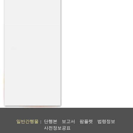
일반간행물
단행본
보고서
팜플렛
법령정보
|
사전정보공표