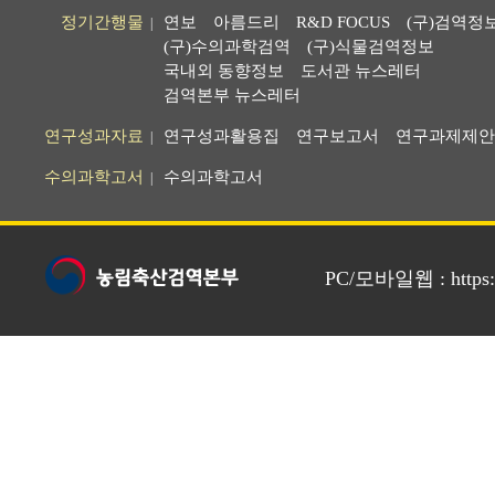
정기간행물
연보
아름드리
R&D FOCUS
(구)검역정
|
(구)수의과학검역
(구)식물검역정보
국내외 동향정보
도서관 뉴스레터
검역본부 뉴스레터
연구성과자료
연구성과활용집
연구보고서
연구과제제안
|
수의과학고서
수의과학고서
|
PC/모바일웹 : https://