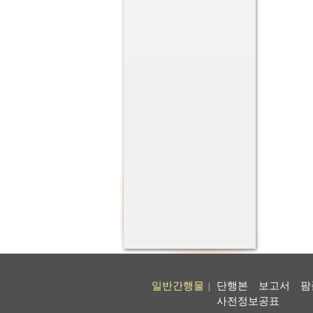
일반간행물
단행본
보고서
팜
|
사전정보공표