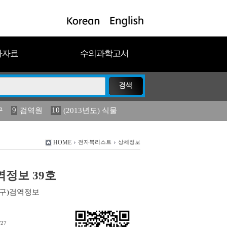
과자료
수의과학고서
9
10
구
검역원
(2013년도) 식물
18
2023
19
연보
농림수산
HOME
전자북리스트
상세정보
검역정보 39호
(구)검역정보
/27