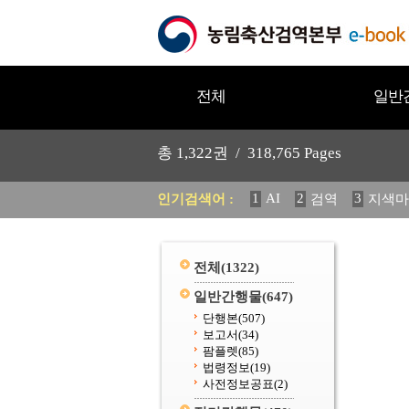
전체
일반
총
1,322
권 /
318,765
Pages
1
AI
2
3
인기검색어 :
검역
지색마
11
2025
12
중독성 식물
20
수의과학검역원
전체
(1322)
일반간행물
(647)
단행본
(507)
보고서
(34)
팜플렛
(85)
법령정보
(19)
사전정보공표
(2)