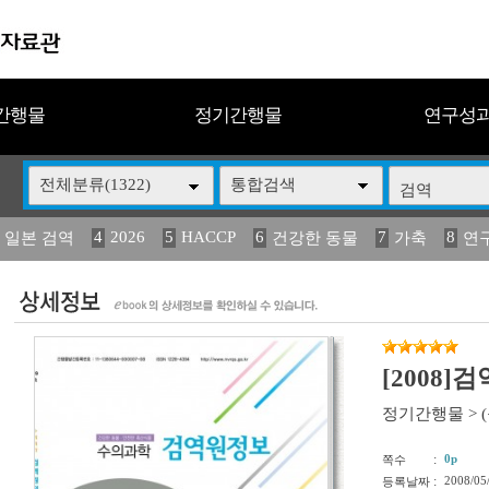
간행물
정기간행물
연구성
전체분류(1322)
통합검색
4
2026
5
HACCP
6
7
8
 일본 검역
건강한 동물
가축
연
13
14
15
16
17
 도감
媛 異
(2013년도) 식
구제역
관리
[2008]
정기간행물
>
:
0p
쪽수
:
2008/05
등록날짜