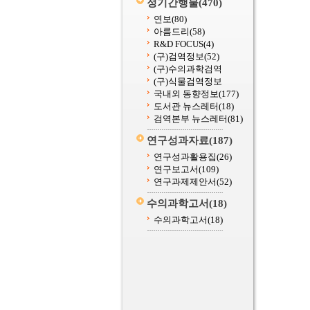
정기간행물
(470)
연보
(80)
아름드리
(58)
R&D FOCUS
(4)
(구)검역정보
(52)
(구)수의과학검역
(구)식물검역정보
국내외 동향정보
(177)
도서관 뉴스레터
(18)
검역본부 뉴스레터
(81)
연구성과자료
(187)
연구성과활용집
(26)
연구보고서
(109)
연구과제제안서
(52)
수의과학고서
(18)
수의과학고서
(18)