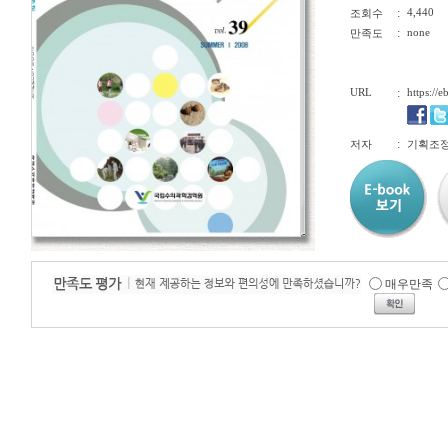
:
4,440
조회수
:
none
만족도
URL
:
https://
:
저자
기획조
매우만족