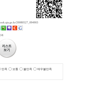
ebook.qia.go.kr/20080527_094903
정과
만족
보통
불만족
매우불만족