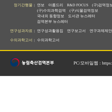
정기간행물
연보
아름드리
R&D FOCUS
(구)검역정
|
(구)수의과학검역
(구)식물검역정보
국내외 동향정보
도서관 뉴스레터
검역본부 뉴스레터
연구성과자료
연구성과활용집
연구보고서
연구과제제안
|
수의과학고서
수의과학고서
|
PC/모바일웹 : https://