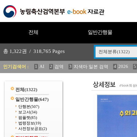
전체
일반간행물
총
1,322
권 /
318,765
Pages
전체분류(1322)
1
AI
2
3
4
2026
5
인기검색어 :
검역
지색마 일본 검역
11
2025
12
13
14
중독성 식물 도감
媛 異
(
20
수의과학검역원
전체
(1322)
일반간행물
(647)
단행본
(507)
보고서
(34)
팜플렛
(85)
법령정보
(19)
사전정보공표
(2)