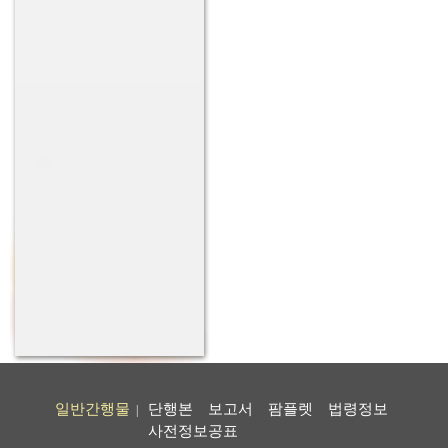
일반간행물
단행본
보고서
팜플렛
법령정보
|
사전정보공표