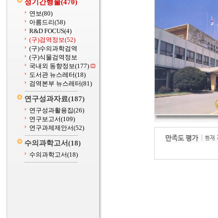
정기간행물
(470)
연보
(80)
아름드리
(58)
R&D FOCUS
(4)
(구)검역정보
(52)
(구)수의과학검역
(구)식물검역정보
국내외 동향정보
(177)
도서관 뉴스레터
(18)
검역본부 뉴스레터
(81)
연구성과자료
(187)
연구성과활용집
(26)
연구보고서
(109)
연구과제제안서
(52)
수의과학고서
(18)
수의과학고서
(18)