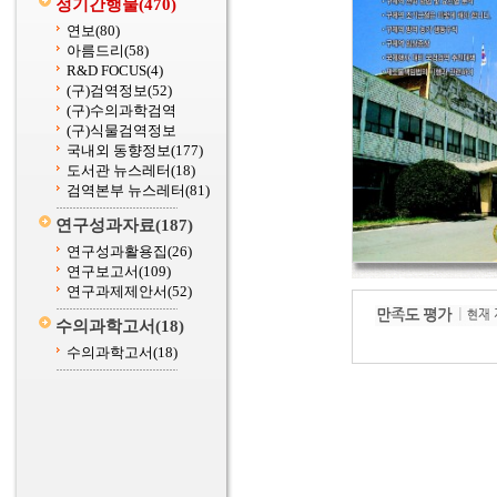
정기간행물
(470)
연보
(80)
아름드리
(58)
R&D FOCUS
(4)
(구)검역정보
(52)
(구)수의과학검역
(구)식물검역정보
국내외 동향정보
(177)
도서관 뉴스레터
(18)
검역본부 뉴스레터
(81)
연구성과자료
(187)
연구성과활용집
(26)
연구보고서
(109)
연구과제제안서
(52)
수의과학고서
(18)
수의과학고서
(18)