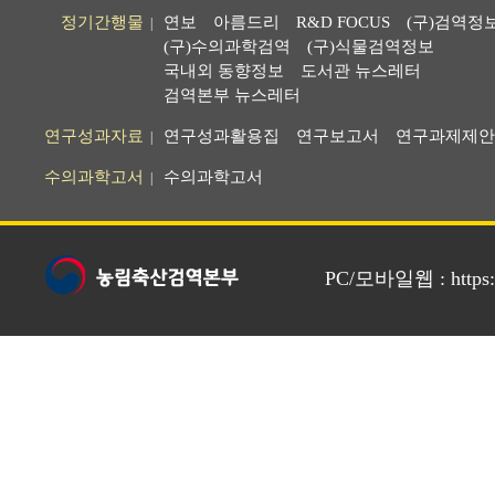
정기간행물
연보
아름드리
R&D FOCUS
(구)검역정
|
(구)수의과학검역
(구)식물검역정보
국내외 동향정보
도서관 뉴스레터
검역본부 뉴스레터
연구성과자료
연구성과활용집
연구보고서
연구과제제안
|
수의과학고서
수의과학고서
|
PC/모바일웹 : https://