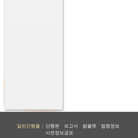
일반간행물
단행본
보고서
팜플렛
법령정보
|
사전정보공표