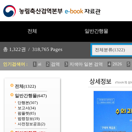
전체
일반간행물
총
1,322
권 /
318,765
Pages
전체분류(1322)
1
ai
2
3
4
2026
5
인기검색어 :
검역
지색마 일본 검역
12
13
14
중독성 식물 도감
(2013년도) 식
구
20
수의과학검역원
전체
(1322)
일반간행물
(647)
단행본
(507)
보고서
(34)
팜플렛
(85)
법령정보
(19)
사전정보공표
(2)