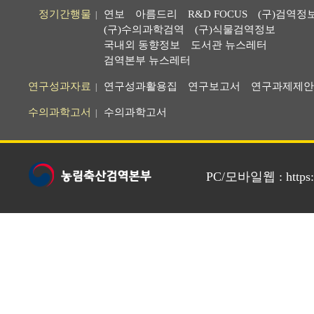
정기간행물
연보
아름드리
R&D FOCUS
(구)검역정
|
(구)수의과학검역
(구)식물검역정보
국내외 동향정보
도서관 뉴스레터
검역본부 뉴스레터
연구성과자료
연구성과활용집
연구보고서
연구과제제안
|
수의과학고서
수의과학고서
|
PC/모바일웹 : https://