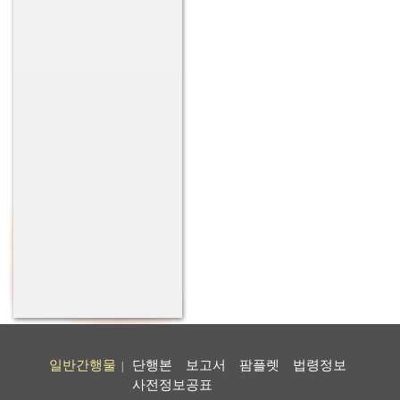
일반간행물
단행본
보고서
팜플렛
법령정보
|
사전정보공표