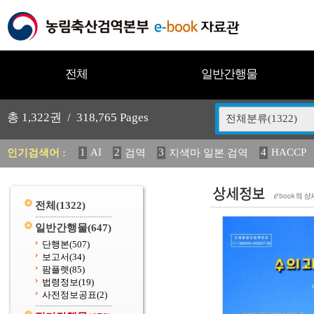
전체
일반간행물
총
1,322
권 /
318,765
Pages
전체분류(1322)
1
AI
2
3
4
HACCP
인기검색어 :
검역
지색마 일본 검역
11
2025
12
13
14
중독성 식물 도감
媛 異
(
20
수의과학검역원
전체
(1322)
일반간행물
(647)
단행본
(507)
보고서
(34)
팜플렛
(85)
법령정보
(19)
사전정보공표
(2)