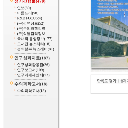
정기간행물
(470)
연보
(80)
아름드리
(58)
R&D FOCUS
(4)
(구)검역정보
(52)
(구)수의과학검역
(구)식물검역정보
국내외 동향정보
(177)
도서관 뉴스레터
(18)
검역본부 뉴스레터
(81)
연구성과자료
(187)
연구성과활용집
(26)
연구보고서
(109)
연구과제제안서
(52)
수의과학고서
(18)
수의과학고서
(18)