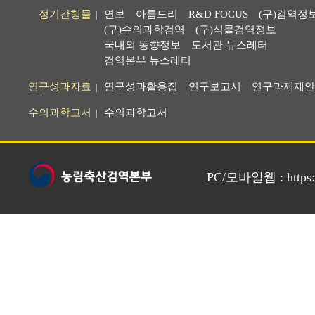
정기간행물
연보
아름드리
R&D FOCUS
(구)검역정
|
(구)수의과학검역
(구)식물검역정보
국내외 동향정보
도서관 뉴스레터
검역본부 뉴스레터
연구성과자료
연구성과활용집
연구보고서
연구과제제안
|
수의과학고서
수의과학고서
|
PC/모바일웹 : https://