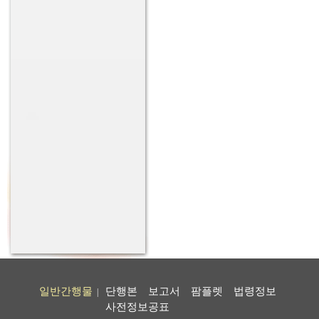
일반간행물
단행본
보고서
팜플렛
법령정보
|
사전정보공표