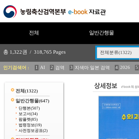
전체
일반간행물
총
1,322
권 /
318,765
Pages
전체분류(1322)
1
AI
2
3
4
2026
5
인기검색어 :
검역
지색마 일본 검역
11
2025
12
13
14
중독성 식물 도감
媛 異
(
20
수의과학검역원
전체
(1322)
일반간행물
(647)
단행본
(507)
보고서
(34)
팜플렛
(85)
법령정보
(19)
사전정보공표
(2)