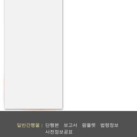
일반간행물
단행본
보고서
팜플렛
법령정보
|
사전정보공표