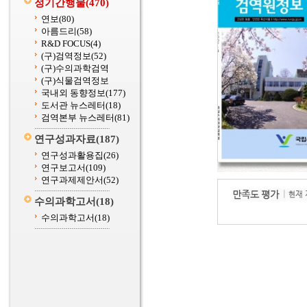
정기간행물
(470)
연보
(80)
아름드리
(58)
R&D FOCUS
(4)
(구)검역정보
(52)
(구)수의과학검역
(구)식물검역정보
국내외 동향정보
(177)
도서관 뉴스레터
(18)
검역본부 뉴스레터
(81)
연구성과자료
(187)
연구성과활용집
(26)
연구보고서
(109)
연구과제제안서
(52)
수의과학고서
(18)
수의과학고서
(18)