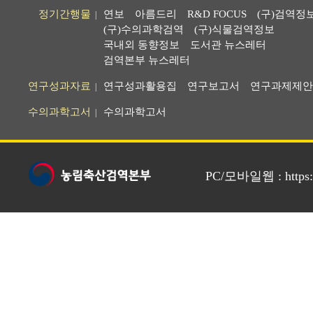
정기간행물
연보
아름드리
R&D FOCUS
(구)검역정
|
(구)수의과학검역
(구)식물검역정보
국내외 동향정보
도서관 뉴스레터
검역본부 뉴스레터
연구성과자료
연구성과활용집
연구보고서
연구과제제안
|
수의과학고서
수의과학고서
|
PC/모바일웹 : https://