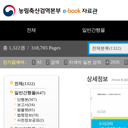
전체
일반간행물
총
1,322
권 /
318,765
Pages
전체분류(1322)
1
AI
2
3
4
2026
5
인기검색어 :
검역
지색마 일본 검역
12
13
14
중독성 식물 도감
媛 異
(2013년도) 
20
수의과학검역원
전체
(1322)
일반간행물
(647)
단행본
(507)
보고서
(34)
팜플렛
(85)
법령정보
(19)
사전정보공표
(2)