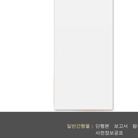
일반간행물
단행본
보고서
팜
|
사전정보공표