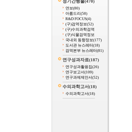
정기간행물
(470)
연보
(80)
아름드리
(58)
R&D FOCUS
(4)
(구)검역정보
(52)
(구)수의과학검역
(구)식물검역정보
국내외 동향정보
(177)
도서관 뉴스레터
(18)
검역본부 뉴스레터
(81)
연구성과자료
(187)
연구성과활용집
(26)
연구보고서
(109)
연구과제제안서
(52)
수의과학고서
(18)
수의과학고서
(18)