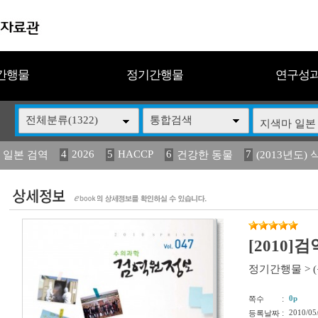
간행물
정기간행물
연구성
전체분류(1322)
통합검색
4
2026
5
HACCP
6
7
 일본 검역
건강한 동물
(2013년도) 
13
14
15
16
17
 도감
媛 異
(2013년도) 식
구제역
관리
[2010]
정기간행물
>
:
0p
쪽수
:
2010/05
등록날짜