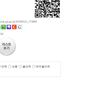
ebook.qia.go.kr/20100525_173609
정과
만족
보통
불만족
매우불만족