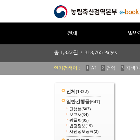
전체
일반
총
1,322
권 /
318,765
Pages
1
AI
2
3
인기검색어 :
검역
지색마
11
2025
12
중독성 식물
20
수의과학검역원
전체
(1322)
일반간행물
(647)
단행본
(507)
보고서
(34)
팜플렛
(85)
법령정보
(19)
사전정보공표
(2)