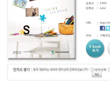
:
2,856
조회수
:
none
만족도
URL
:
https://
:
저자
기획조
매우만족