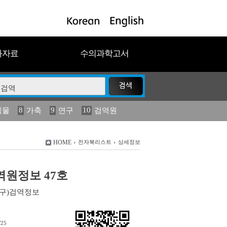
과자료
수의과학고서
8
9
10
식물
가축
연구
검역원
18
2023
19
연보
농림수산
HOME
전자북리스트
상세정보
검역원정보 47호
(구)검역정보
/25