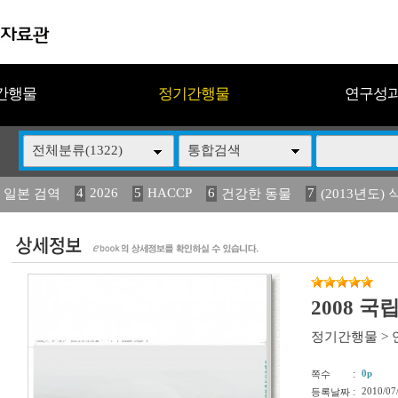
간행물
정기간행물
연구성
전체분류(1322)
통합검색
4
2026
5
HACCP
6
7
 일본 검역
건강한 동물
(2013년도) 
13
14
15
16
17
 도감
媛 異
(2013년도) 식
구제역
관리
2008 
정기간행물
>
:
0p
쪽수
:
2010/07
등록날짜