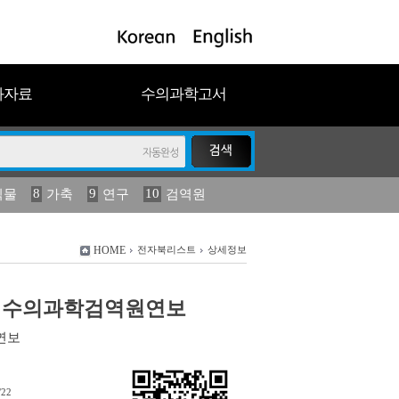
과자료
수의과학고서
8
9
10
식물
가축
연구
검역원
18
2023
19
연보
농림수산
HOME
전자북리스트
상세정보
국립수의과학검역원연보
연보
/22