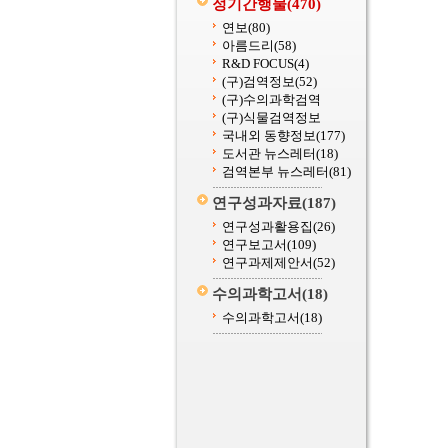
정기간행물
(470)
연보
(80)
아름드리
(58)
R&D FOCUS
(4)
(구)검역정보
(52)
(구)수의과학검역
(구)식물검역정보
국내외 동향정보
(177)
도서관 뉴스레터
(18)
검역본부 뉴스레터
(81)
연구성과자료
(187)
연구성과활용집
(26)
연구보고서
(109)
연구과제제안서
(52)
수의과학고서
(18)
수의과학고서
(18)