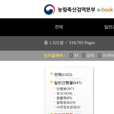
전체
일반
총
1,322
권 /
318,765
Pages
1
AI
2
3
인기검색어 :
검역
지색마
11
2025
12
중독성 식물
20
수의과학검역원
전체
(1322)
일반간행물
(647)
단행본
(507)
보고서
(34)
팜플렛
(85)
법령정보
(19)
사전정보공표
(2)