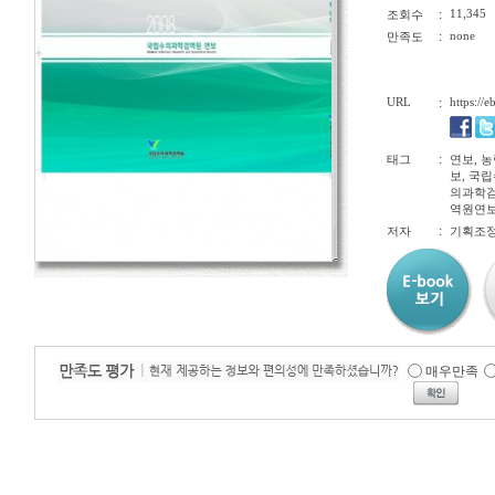
:
11,345
조회수
:
none
만족도
URL
:
https://
:
태그
연보, 
보, 국
의과학검
역원연보, a
:
저자
기획조
매우만족