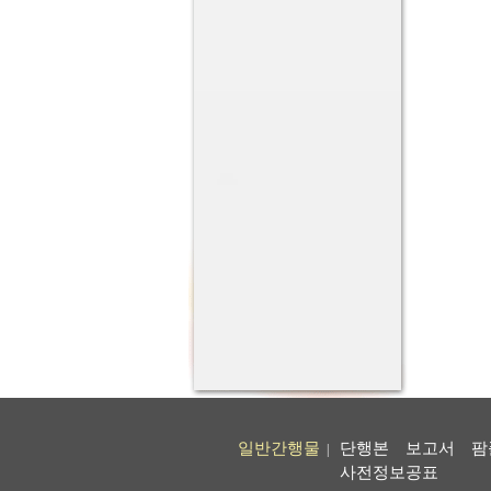
일반간행물
단행본
보고서
팜
|
사전정보공표