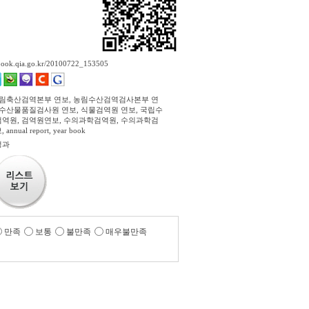
ebook.qia.go.kr/20100722_153505
농림축산검역본부 연보, 농림수산검역검사본부 연
립수산물품질검사원 연보, 식물검역원 연보, 국립수
역원, 검역원연보, 수의과학검역원, 수의과학검
nnual report, year book
정과
만족
보통
불만족
매우불만족