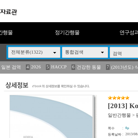
간행물
정기간행물
연구성
전체분류(1322)
통합검색
4
2026
5
HACCP
6
7
 일본 검역
건강한 동물
(2013년도) 
13
14
15
16
17
 도감
媛 異
(2013년도) 식
구제역
관리
[2013] K
일반간행물
>
:
0p
쪽수
:
2013/08
등록날짜