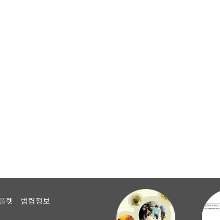
플렛
법령정보