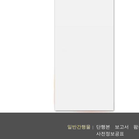
일반간행물
단행본
보고서
팜
|
사전정보공표