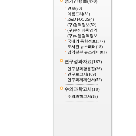
정기간행물
(470)
연보
(80)
아름드리
(58)
R&D FOCUS
(4)
(구)검역정보
(52)
(구)수의과학검역
(구)식물검역정보
국내외 동향정보
(177)
도서관 뉴스레터
(18)
검역본부 뉴스레터
(81)
연구성과자료
(187)
연구성과활용집
(26)
연구보고서
(109)
연구과제제안서
(52)
수의과학고서
(18)
수의과학고서
(18)