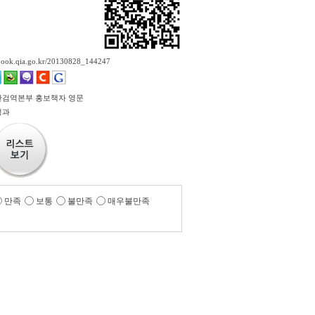
ebook.qia.go.kr/20130828_144247
검역본부 홍보책자 영문
정과
만족
보통
불만족
매우불만족