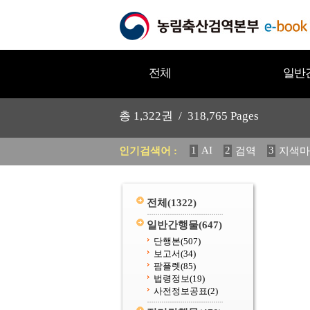
전체
일반
총
1,322
권 /
318,765
Pages
1
AI
2
3
인기검색어 :
검역
지색마
11
2025
12
중독성 식물
20
수의과학검역원
전체
(1322)
일반간행물
(647)
단행본
(507)
보고서
(34)
팜플렛
(85)
법령정보
(19)
사전정보공표
(2)