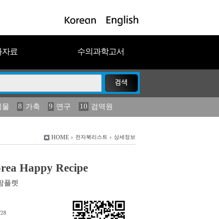
과자료
수의과학고서
8
9
10
식물
가축
연구
검역원
18
2023
19
연보
농림수산
HOME
전자북리스트
상세정보
orea Happy Recipe
팜플렛
/28