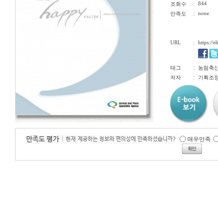
:
844
조회수
:
none
만족도
URL
:
https://
:
태그
농림축산
:
저자
기획조
매우만족