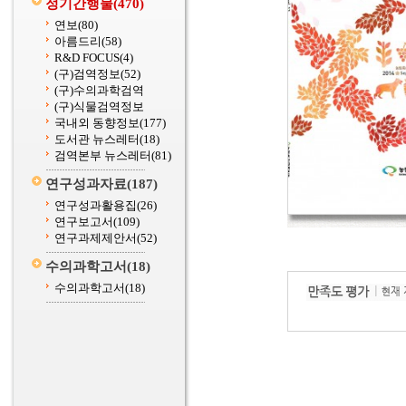
정기간행물
(470)
연보
(80)
아름드리
(58)
R&D FOCUS
(4)
(구)검역정보
(52)
(구)수의과학검역
(구)식물검역정보
국내외 동향정보
(177)
도서관 뉴스레터
(18)
검역본부 뉴스레터
(81)
연구성과자료
(187)
연구성과활용집
(26)
연구보고서
(109)
연구과제제안서
(52)
수의과학고서
(18)
수의과학고서
(18)