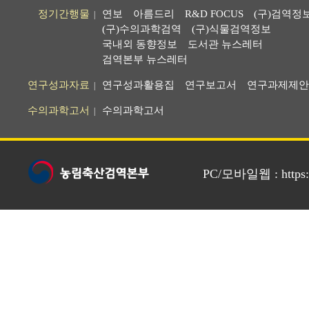
정기간행물
연보
아름드리
R&D FOCUS
(구)검역정
|
(구)수의과학검역
(구)식물검역정보
국내외 동향정보
도서관 뉴스레터
검역본부 뉴스레터
연구성과자료
연구성과활용집
연구보고서
연구과제제안
|
수의과학고서
수의과학고서
|
PC/모바일웹 : https://