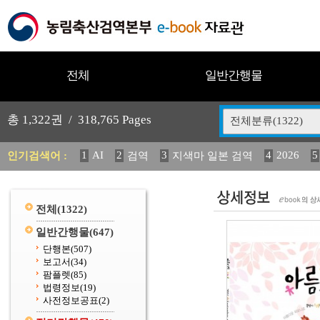
전체
일반간행물
총
1,322
권 /
318,765
Pages
전체분류(1322)
1
AI
2
3
4
2026
5
인기검색어 :
검역
지색마 일본 검역
11
2025
12
13
14
중독성 식물 도감
媛 異
(
20
수의과학검역원
전체
(1322)
일반간행물
(647)
단행본
(507)
보고서
(34)
팜플렛
(85)
법령정보
(19)
사전정보공표
(2)