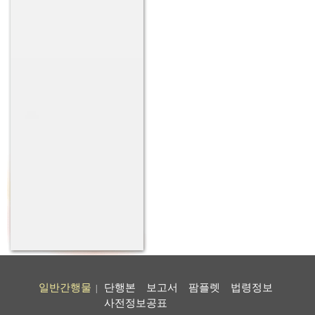
일반간행물
단행본
보고서
팜플렛
법령정보
|
사전정보공표