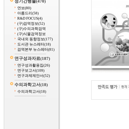
정기간행물
(470)
연보
(80)
아름드리
(58)
R&D FOCUS
(4)
(구)검역정보
(52)
(구)수의과학검역
(구)식물검역정보
국내외 동향정보
(177)
도서관 뉴스레터
(18)
검역본부 뉴스레터
(81)
연구성과자료
(187)
연구성과활용집
(26)
연구보고서
(109)
연구과제제안서
(52)
수의과학고서
(18)
수의과학고서
(18)