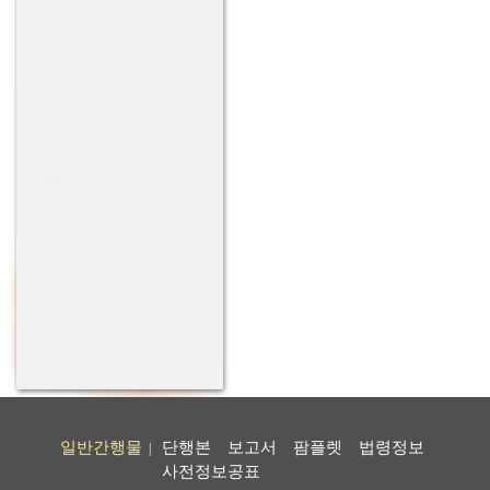
일반간행물
단행본
보고서
팜플렛
법령정보
|
사전정보공표