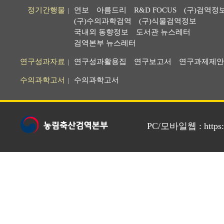
정기간행물
연보
아름드리
R&D FOCUS
(구)검역정
|
(구)수의과학검역
(구)식물검역정보
국내외 동향정보
도서관 뉴스레터
검역본부 뉴스레터
연구성과자료
연구성과활용집
연구보고서
연구과제제안
|
수의과학고서
수의과학고서
|
PC/모바일웹 : https://