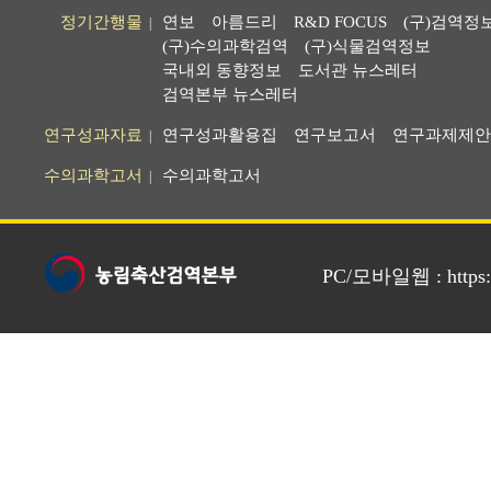
정기간행물
연보
아름드리
R&D FOCUS
(구)검역정
|
(구)수의과학검역
(구)식물검역정보
국내외 동향정보
도서관 뉴스레터
검역본부 뉴스레터
연구성과자료
연구성과활용집
연구보고서
연구과제제안
|
수의과학고서
수의과학고서
|
PC/모바일웹 : https://