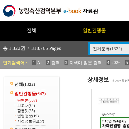
전체
일반간행물
총
1,322
권 /
318,765
Pages
전체분류(1322)
1
AI
2
3
4
2026
5
인기검색어 :
검역
지색마 일본 검역
11
2025
12
13
중독성 식물 도감
(2013년도) 
20
수의과학검역원
전체
(1322)
일반간행물
(647)
단행본
(507)
보고서
(34)
팜플렛
(85)
법령정보
(19)
사전정보공표
(2)