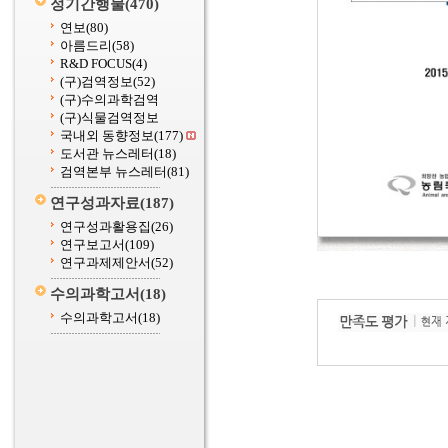
정기간행물
(470)
연보
(80)
아름드리
(58)
R&D FOCUS
(4)
(구)검역정보
(52)
(구)수의과학검역
(구)식물검역정보
국내외 동향정보
(177)
도서관 뉴스레터
(18)
검역본부 뉴스레터
(81)
연구성과자료
(187)
연구성과활용집
(26)
연구보고서
(109)
연구과제제안서
(52)
수의과학고서
(18)
수의과학고서
(18)