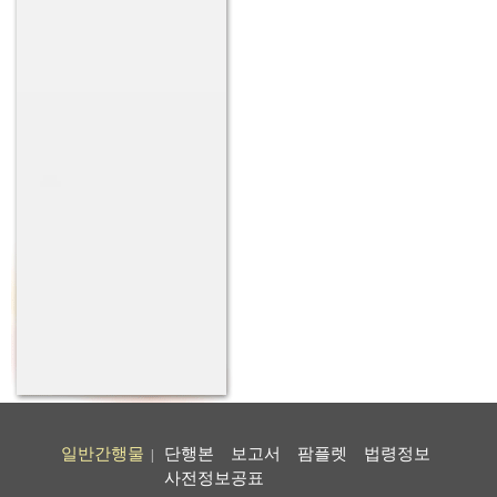
일반간행물
단행본
보고서
팜플렛
법령정보
|
사전정보공표