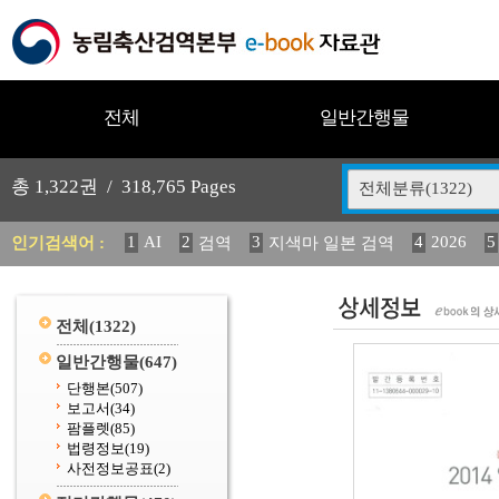
전체
일반간행물
총
1,322
권 /
318,765
Pages
전체분류(1322)
1
AI
2
3
4
2026
5
인기검색어 :
검역
지색마 일본 검역
11
2025
12
13
14
중독성 식물 도감
媛 異
(
20
수의과학검역원
전체
(1322)
일반간행물
(647)
단행본
(507)
보고서
(34)
팜플렛
(85)
법령정보
(19)
사전정보공표
(2)