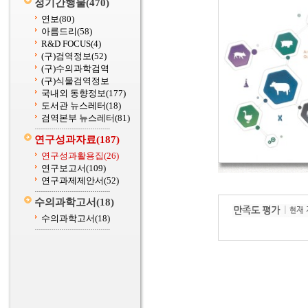
정기간행물
(470)
연보
(80)
아름드리
(58)
R&D FOCUS
(4)
(구)검역정보
(52)
(구)수의과학검역
(구)식물검역정보
국내외 동향정보
(177)
도서관 뉴스레터
(18)
검역본부 뉴스레터
(81)
연구성과자료
(187)
연구성과활용집
(26)
연구보고서
(109)
연구과제제안서
(52)
수의과학고서
(18)
수의과학고서
(18)