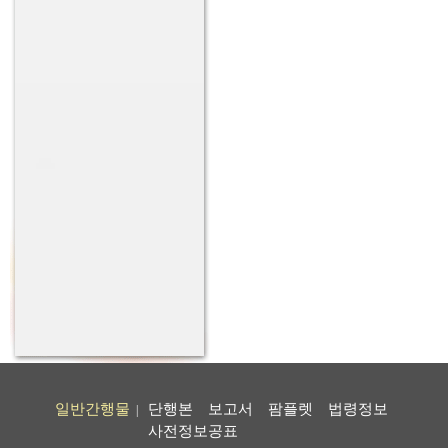
일반간행물
단행본
보고서
팜플렛
법령정보
|
사전정보공표