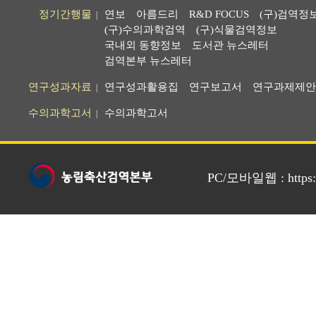
정기간행물
연보
아름드리
R&D FOCUS
(구)검역정
|
(구)수의과학검역
(구)식물검역정보
국내외 동향정보
도서관 뉴스레터
검역본부 뉴스레터
연구성과자료
연구성과활용집
연구보고서
연구과제제안
|
수의과학고서
수의과학고서
|
PC/모바일웹 : https://