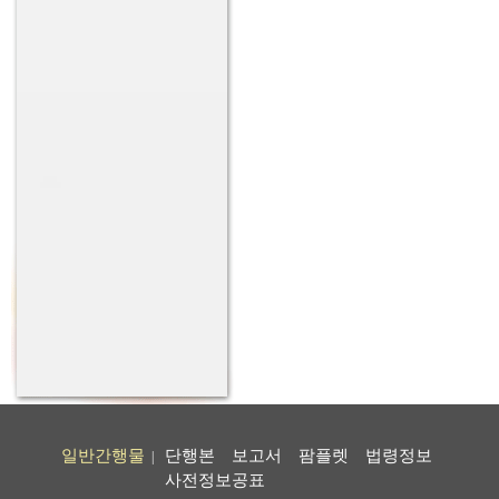
일반간행물
단행본
보고서
팜플렛
법령정보
|
사전정보공표