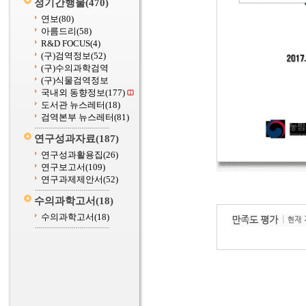
정기간행물
(470)
연보
(80)
아름드리
(58)
R&D FOCUS
(4)
(구)검역정보
(52)
(구)수의과학검역
(구)식물검역정보
국내외 동향정보
(177)
도서관 뉴스레터
(18)
검역본부 뉴스레터
(81)
연구성과자료
(187)
연구성과활용집
(26)
연구보고서
(109)
연구과제제안서
(52)
수의과학고서
(18)
수의과학고서
(18)