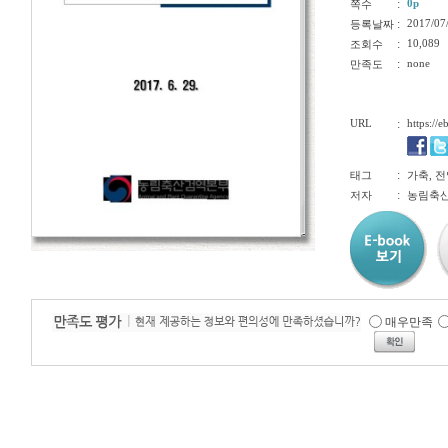
:
0p
쪽수
:
2017/07
등록날짜
:
10,089
조회수
:
none
만족도
URL
:
https://
:
태그
가축, 
:
저자
농림축
매우만족