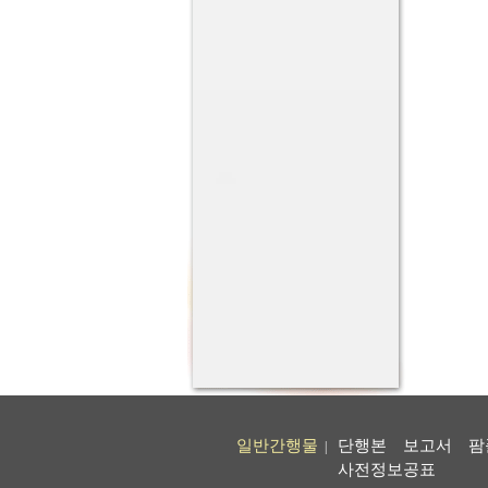
일반간행물
단행본
보고서
팜
|
사전정보공표