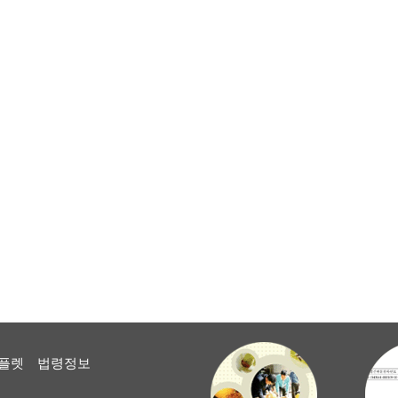
플렛
법령정보