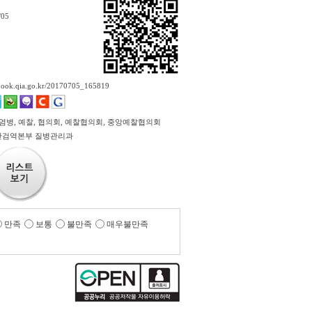
/05
ebook.qia.go.kr/20170705_165819
전염병, 예찰, 협의회, 예찰협의회, 중앙예찰협의회
산검역본부 질병관리과
만족
보통
불만족
매우불만족