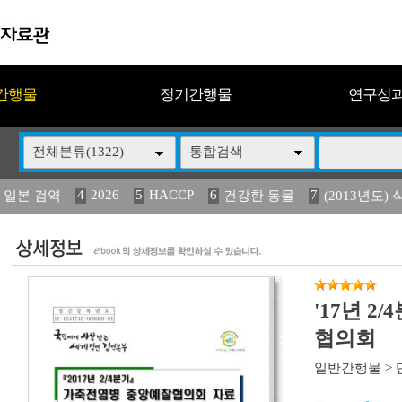
간행물
정기간행물
연구성
전체분류(1322)
통합검색
4
2026
5
HACCP
6
7
 일본 검역
건강한 동물
(2013년도) 
13
14
15
16
17
 도감
媛 異
(2013년도) 식
구제역
관리
'17년 
협의회
일반간행물
>