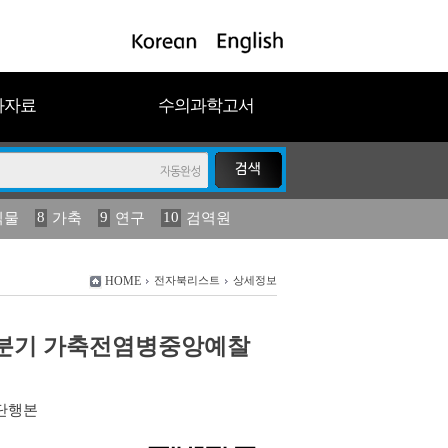
과자료
수의과학고서
8
9
10
식물
가축
연구
검역원
18
2023
19
연보
농림수산
HOME
전자북리스트
상세정보
2/4분기 가축전염병중앙예찰
단행본