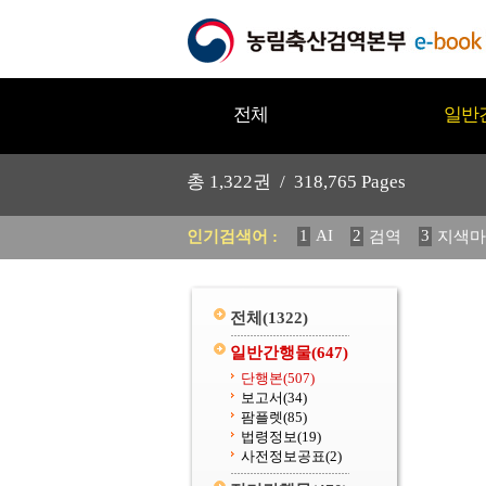
전체
일반
총
1,322
권 /
318,765
Pages
1
AI
2
3
인기검색어 :
검역
지색마
11
2025
12
중독성 식물
20
수의과학검역원
전체
(1322)
일반간행물
(647)
단행본
(507)
보고서
(34)
팜플렛
(85)
법령정보
(19)
사전정보공표
(2)