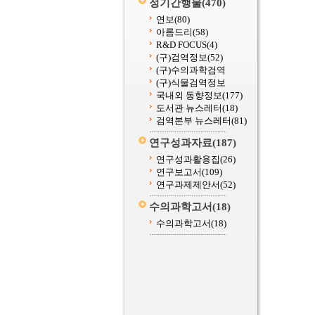
정기간행물
(470)
연보
(80)
아름드리
(58)
R&D FOCUS
(4)
(구)검역정보
(52)
(구)수의과학검역
(구)식물검역정보
국내외 동향정보
(177)
도서관 뉴스레터
(18)
검역본부 뉴스레터
(81)
연구성과자료
(187)
연구성과활용집
(26)
연구보고서
(109)
연구과제제안서
(52)
수의과학고서
(18)
수의과학고서
(18)