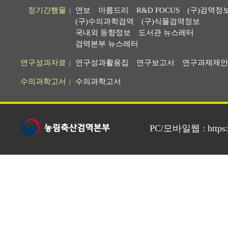
정기간행물
연보
아름드리
R&D FOCUS
(구)검역정
|
(구)수의과학검역
(구)식물검역정보
국내외 동향정보
도서관 뉴스레터
검역본부 뉴스레터
연구성과자료
연구성과활용집
연구보고서
연구과제제안
|
수의과학고서
수의과학고서
|
PC/모바일웹 : https://