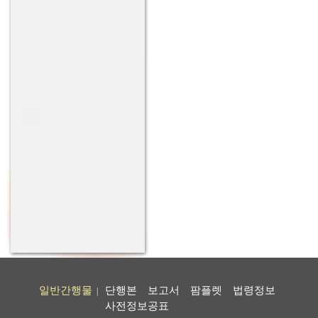
일반간행물
단행본
보고서
팜플렛
법령정보
|
사전정보공표