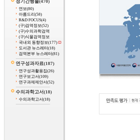
정기간행물
(470)
연보
(80)
아름드리
(58)
R&D FOCUS
(4)
(구)검역정보
(52)
(구)수의과학검역
(구)식물검역정보
국내외 동향정보
(177)
도서관 뉴스레터
(18)
검역본부 뉴스레터
(81)
연구성과자료
(187)
연구성과활용집
(26)
연구보고서
(109)
연구과제제안서
(52)
수의과학고서
(18)
수의과학고서
(18)