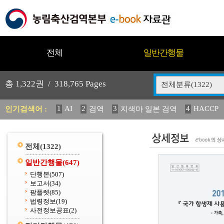
전체
일반간행물
총
1,322
권 /
318,765
Pages
전체분류(1322)
1
AI
2
3
4
HACCP
인기검색어 :
검역
지색마 일본 검역
11
2025
12
13
14
중독성 식물 도감
媛 異
(
20
수의과학검역원
전체
(1322)
일반간행물
(647)
단행본
(507)
보고서
(34)
팜플렛
(85)
법령정보
(19)
사전정보공표
(2)