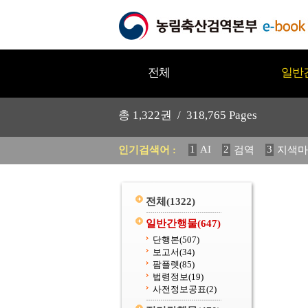
전체
일반
총
1,322
권 /
318,765
Pages
1
AI
2
3
인기검색어 :
검역
지색마
11
2025
12
중독성 식물
20
수의과학검역원
전체
(1322)
일반간행물
(647)
단행본
(507)
보고서
(34)
팜플렛
(85)
법령정보
(19)
사전정보공표
(2)