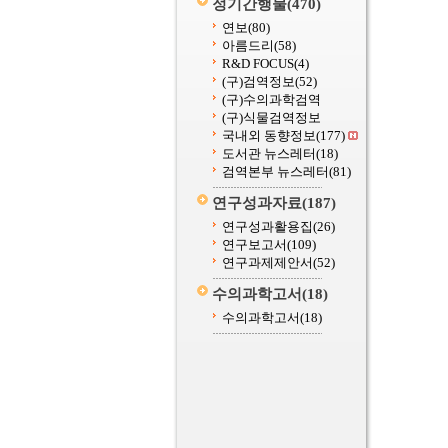
정기간행물
(470)
연보
(80)
아름드리
(58)
R&D FOCUS
(4)
(구)검역정보
(52)
(구)수의과학검역
(구)식물검역정보
국내외 동향정보
(177)
도서관 뉴스레터
(18)
검역본부 뉴스레터
(81)
연구성과자료
(187)
연구성과활용집
(26)
연구보고서
(109)
연구과제제안서
(52)
수의과학고서
(18)
수의과학고서
(18)