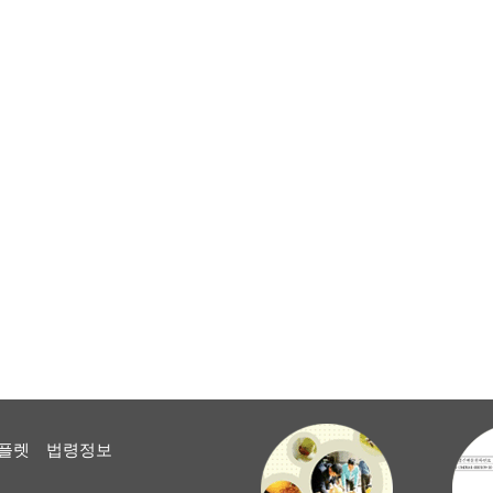
플렛
법령정보