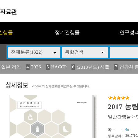
간행물
정기간행물
연구성
전체분류(1322)
통합검색
4
2026
5
HACCP
6
7
 일본 검역
(2013년도) 식물
건강한 
13
14
15
16
17
 도감
媛 異
(2013년도) 식
구제역
관리
2017 농
일반간행물
>
:
0p
쪽수
:
2017/10
등록날짜