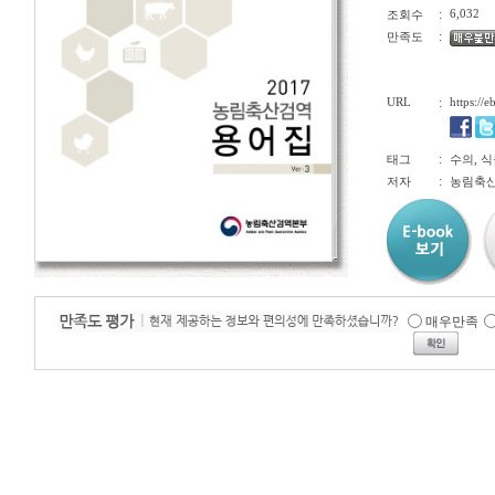
:
6,032
조회수
:
만족도
URL
:
https://
:
태그
수의, 식
:
저자
농림축
매우만족