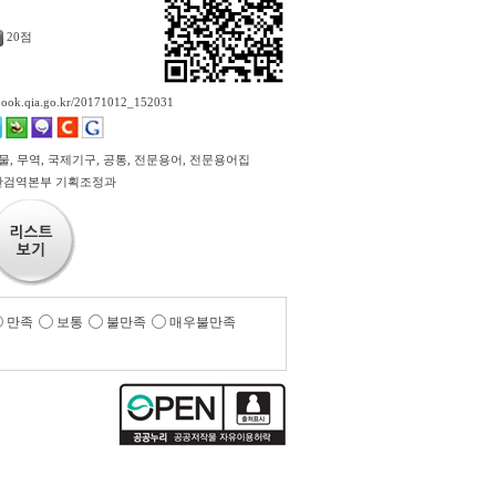
20점
ebook.qia.go.kr/20171012_152031
물, 무역, 국제기구, 공통, 전문용어, 전문용어집
산검역본부 기획조정과
만족
보통
불만족
매우불만족