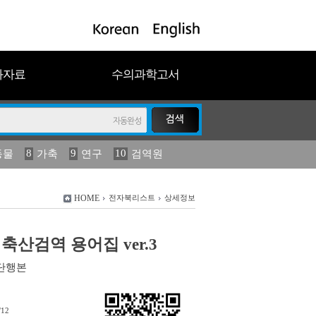
과자료
수의과학고서
8
9
10
동물
가축
연구
검역원
18
19
2023
연보
농림수산
HOME
전자북리스트
상세정보
림축산검역 용어집 ver.3
단행본
/12