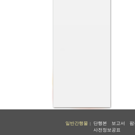
일반간행물
단행본
보고서
팜
|
사전정보공표