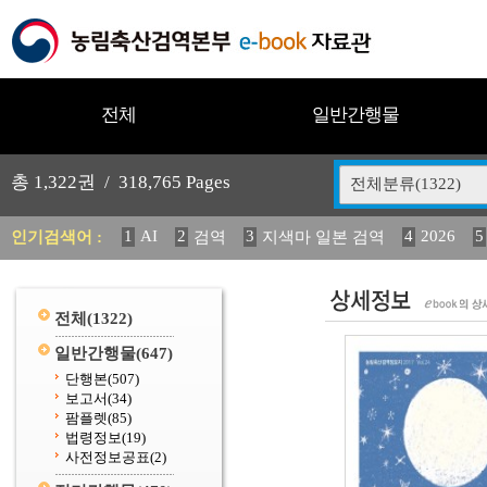
전체
일반간행물
총
1,322
권 /
318,765
Pages
전체분류(1322)
1
AI
2
3
4
2026
5
인기검색어 :
검역
지색마 일본 검역
11
2025
12
13
14
중독성 식물 도감
媛 異
(
20
수의과학검역원
전체
(1322)
일반간행물
(647)
단행본
(507)
보고서
(34)
팜플렛
(85)
법령정보
(19)
사전정보공표
(2)