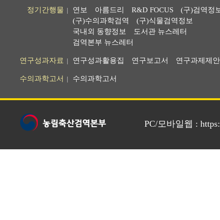
정기간행물
연보
아름드리
R&D FOCUS
(구)검역정
|
(구)수의과학검역
(구)식물검역정보
국내외 동향정보
도서관 뉴스레터
검역본부 뉴스레터
연구성과자료
연구성과활용집
연구보고서
연구과제제안
|
수의과학고서
수의과학고서
|
PC/모바일웹 : https://