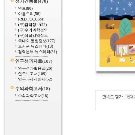
정기간행물
(470)
연보
(80)
아름드리
(58)
R&D FOCUS
(4)
(구)검역정보
(52)
(구)수의과학검역
(구)식물검역정보
국내외 동향정보
(177)
도서관 뉴스레터
(18)
검역본부 뉴스레터
(81)
연구성과자료
(187)
연구성과활용집
(26)
연구보고서
(109)
연구과제제안서
(52)
수의과학고서
(18)
수의과학고서
(18)