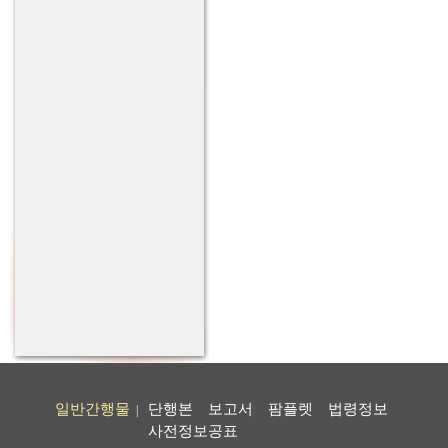
일반간행물
단행본
보고서
팜플렛
법령정보
|
사전정보공표