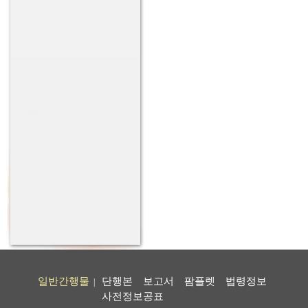
일반간행물
단행본
보고서
팜플렛
법령정보
|
사전정보공표