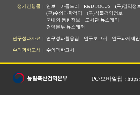
정기간행물
연보
아름드리
R&D FOCUS
(구)검역정
|
(구)수의과학검역
(구)식물검역정보
국내외 동향정보
도서관 뉴스레터
검역본부 뉴스레터
연구성과자료
연구성과활용집
연구보고서
연구과제제안
|
수의과학고서
수의과학고서
|
PC/모바일웹 : https://