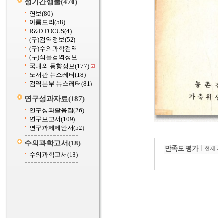
정기간행물
(470)
연보
(80)
아름드리
(58)
R&D FOCUS
(4)
(구)검역정보
(52)
(구)수의과학검역
(구)식물검역정보
국내외 동향정보
(177)
도서관 뉴스레터
(18)
검역본부 뉴스레터
(81)
연구성과자료
(187)
연구성과활용집
(26)
연구보고서
(109)
연구과제제안서
(52)
수의과학고서
(18)
수의과학고서
(18)