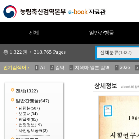
전체
일반간행물
총
1,322
권 /
318,765
Pages
전체분류(1322)
1
AI
2
3
4
2026
5
인기검색어 :
검역
지색마 일본 검역
11
2025
12
13
중독성 식물 도감
(2013년도) 
20
수의과학검역원
전체
(1322)
일반간행물
(647)
단행본
(507)
보고서
(34)
팜플렛
(85)
법령정보
(19)
사전정보공표
(2)