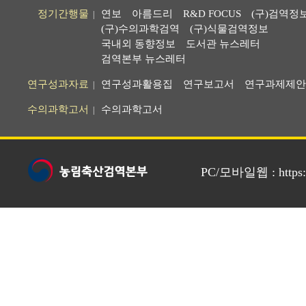
정기간행물
연보
아름드리
R&D FOCUS
(구)검역정
|
(구)수의과학검역
(구)식물검역정보
국내외 동향정보
도서관 뉴스레터
검역본부 뉴스레터
연구성과자료
연구성과활용집
연구보고서
연구과제제안
|
수의과학고서
수의과학고서
|
PC/모바일웹 : https://