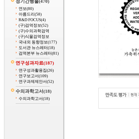
정기간행물
(470)
연보
(80)
아름드리
(58)
R&D FOCUS
(4)
(구)검역정보
(52)
(구)수의과학검역
(구)식물검역정보
국내외 동향정보
(177)
도서관 뉴스레터
(18)
검역본부 뉴스레터
(81)
연구성과자료
(187)
연구성과활용집
(26)
연구보고서
(109)
연구과제제안서
(52)
수의과학고서
(18)
수의과학고서
(18)