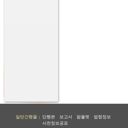
일반간행물
단행본
보고서
팜플렛
법령정보
|
사전정보공표