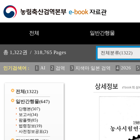
전체
일반간행물
총
1,322
권 /
318,765
Pages
전체분류(1322)
1
AI
2
3
4
2026
5
인기검색어 :
검역
지색마 일본 검역
11
2025
12
13
14
중독성 식물 도감
媛 異
(
20
수의과학검역원
전체
(1322)
일반간행물
(647)
단행본
(507)
보고서
(34)
팜플렛
(85)
법령정보
(19)
사전정보공표
(2)