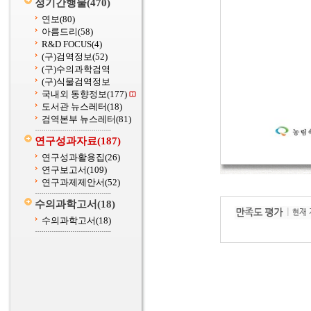
정기간행물
(470)
연보
(80)
아름드리
(58)
R&D FOCUS
(4)
(구)검역정보
(52)
(구)수의과학검역
(구)식물검역정보
국내외 동향정보
(177)
도서관 뉴스레터
(18)
검역본부 뉴스레터
(81)
연구성과자료
(187)
연구성과활용집
(26)
연구보고서
(109)
연구과제제안서
(52)
수의과학고서
(18)
수의과학고서
(18)