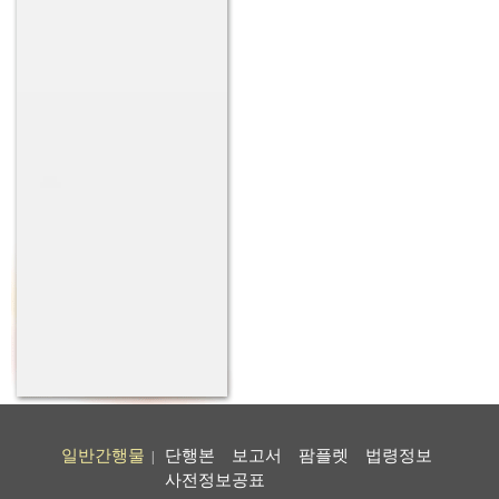
일반간행물
단행본
보고서
팜플렛
법령정보
|
사전정보공표