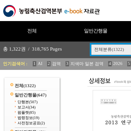
전체
일반간행물
총
1,322
권 /
318,765
Pages
전체분류(1322)
1
AI
2
3
4
2026
5
인기검색어 :
검역
지색마 일본 검역
11
2025
12
13
중독성 식물 도감
(2013년도) 
20
수의과학검역원
전체
(1322)
일반간행물
(647)
단행본
(507)
보고서
(34)
팜플렛
(85)
법령정보
(19)
사전정보공표
(2)