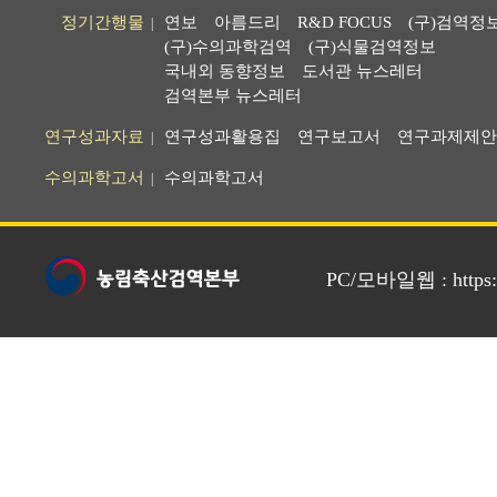
정기간행물
연보
아름드리
R&D FOCUS
(구)검역정
|
(구)수의과학검역
(구)식물검역정보
국내외 동향정보
도서관 뉴스레터
검역본부 뉴스레터
연구성과자료
연구성과활용집
연구보고서
연구과제제안
|
수의과학고서
수의과학고서
|
PC/모바일웹 : https://