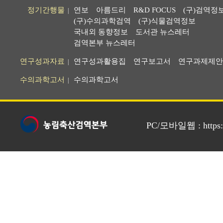
정기간행물
연보
아름드리
R&D FOCUS
(구)검역정
|
(구)수의과학검역
(구)식물검역정보
국내외 동향정보
도서관 뉴스레터
검역본부 뉴스레터
연구성과자료
연구성과활용집
연구보고서
연구과제제안
|
수의과학고서
수의과학고서
|
PC/모바일웹 : https://