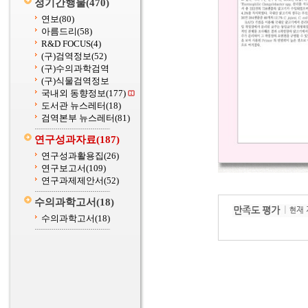
정기간행물
(470)
연보
(80)
아름드리
(58)
R&D FOCUS
(4)
(구)검역정보
(52)
(구)수의과학검역
(구)식물검역정보
국내외 동향정보
(177)
도서관 뉴스레터
(18)
검역본부 뉴스레터
(81)
연구성과자료
(187)
연구성과활용집
(26)
연구보고서
(109)
연구과제제안서
(52)
수의과학고서
(18)
수의과학고서
(18)