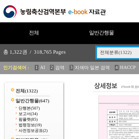
전체
일반간행물
총
1,322
권 /
318,765
Pages
전체분류(1322)
1
AI
2
3
4
HACCP
인기검색어 :
검역
지색마 일본 검역
11
2025
12
13
14
중독성 식물 도감
媛 異
(
20
수의과학검역원
전체
(1322)
일반간행물
(647)
단행본
(507)
보고서
(34)
팜플렛
(85)
법령정보
(19)
사전정보공표
(2)