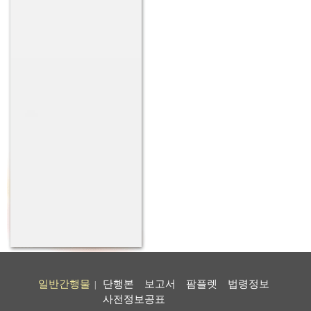
일반간행물
단행본
보고서
팜플렛
법령정보
|
사전정보공표