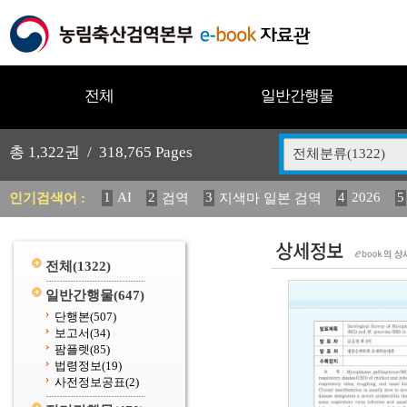
전체
일반간행물
총
1,322
권 /
318,765
Pages
전체분류(1322)
1
AI
2
3
4
2026
5
인기검색어 :
검역
지색마 일본 검역
11
2025
12
13
14
중독성 식물 도감
媛 異
(
20
수의과학검역원
전체
(1322)
일반간행물
(647)
단행본
(507)
보고서
(34)
팜플렛
(85)
법령정보
(19)
사전정보공표
(2)