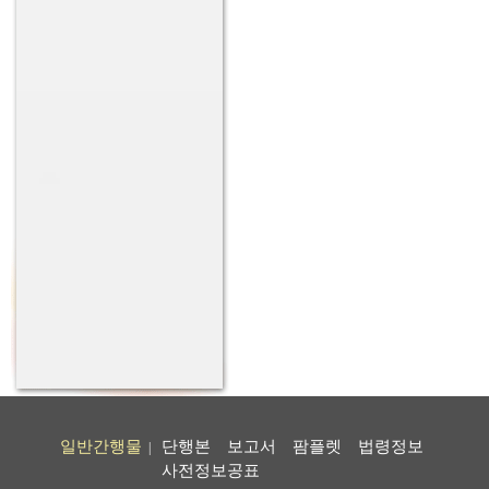
일반간행물
단행본
보고서
팜플렛
법령정보
|
사전정보공표