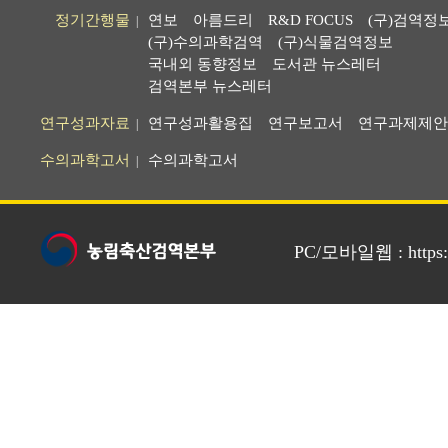
정기간행물
연보
아름드리
R&D FOCUS
(구)검역정
|
(구)수의과학검역
(구)식물검역정보
국내외 동향정보
도서관 뉴스레터
검역본부 뉴스레터
연구성과자료
연구성과활용집
연구보고서
연구과제제안
|
수의과학고서
수의과학고서
|
PC/모바일웹 : https://