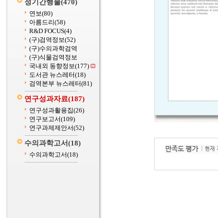
정기간행물
(470)
연보
(80)
아름드리
(58)
R&D FOCUS
(4)
(구)검역정보
(52)
(구)수의과학검역
(구)식물검역정보
국내외 동향정보
(177)
도서관 뉴스레터
(18)
검역본부 뉴스레터
(81)
연구성과자료
(187)
연구성과활용집
(26)
연구보고서
(109)
연구과제제안서
(52)
수의과학고서
(18)
수의과학고서
(18)