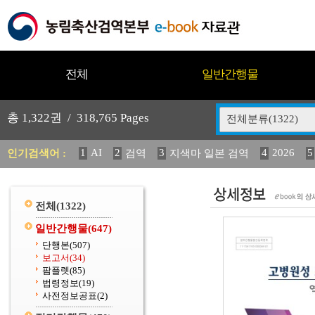
전체
일반간행물
총
1,322
권 /
318,765
Pages
전체분류(1322)
1
AI
2
3
4
2026
5
인기검색어 :
검역
지색마 일본 검역
11
2025
12
13
14
중독성 식물 도감
媛 異
(
20
수의과학검역원
전체
(1322)
일반간행물
(647)
단행본
(507)
보고서
(34)
팜플렛
(85)
법령정보
(19)
사전정보공표
(2)