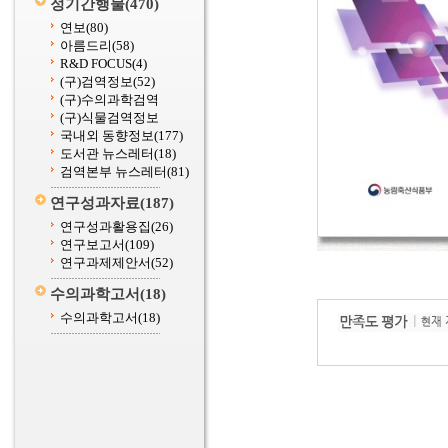
정기간행물
(470)
연보
(80)
아름드리
(58)
R&D FOCUS
(4)
(구)검역정보
(52)
(구)수의과학검역
(구)식물검역정보
국내외 동향정보
(177)
도서관 뉴스레터
(18)
검역본부 뉴스레터
(81)
연구성과자료
(187)
연구성과활용집
(26)
연구보고서
(109)
연구과제제안서
(52)
수의과학고서
(18)
수의과학고서
(18)