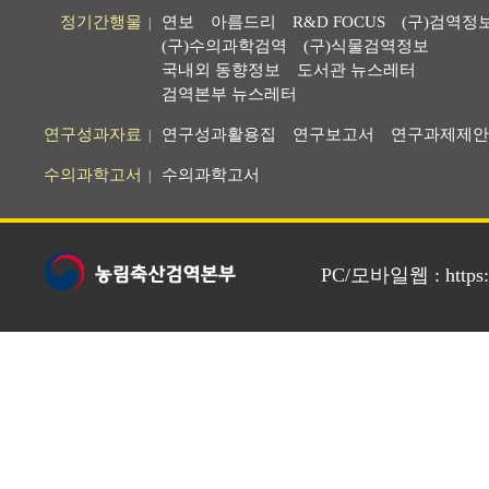
정기간행물
연보
아름드리
R&D FOCUS
(구)검역정
|
(구)수의과학검역
(구)식물검역정보
국내외 동향정보
도서관 뉴스레터
검역본부 뉴스레터
연구성과자료
연구성과활용집
연구보고서
연구과제제안
|
수의과학고서
수의과학고서
|
PC/모바일웹 : https://