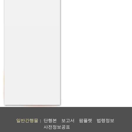
일반간행물
단행본
보고서
팜플렛
법령정보
|
사전정보공표