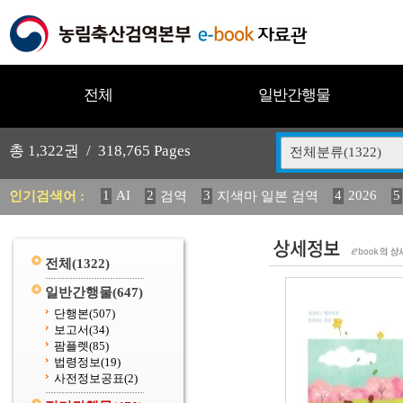
전체
일반간행물
총
1,322
권 /
318,765
Pages
전체분류(1322)
1
AI
2
3
4
2026
5
인기검색어 :
검역
지색마 일본 검역
11
2025
12
13
14
중독성 식물 도감
媛 異
(
20
수의과학검역원
전체
(1322)
일반간행물
(647)
단행본
(507)
보고서
(34)
팜플렛
(85)
법령정보
(19)
사전정보공표
(2)