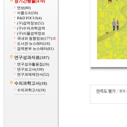
정기간행물
(470)
연보
(80)
아름드리
(58)
R&D FOCUS
(4)
(구)검역정보
(52)
(구)수의과학검역
(구)식물검역정보
국내외 동향정보
(177)
도서관 뉴스레터
(18)
검역본부 뉴스레터
(81)
연구성과자료
(187)
연구성과활용집
(26)
연구보고서
(109)
연구과제제안서
(52)
수의과학고서
(18)
수의과학고서
(18)