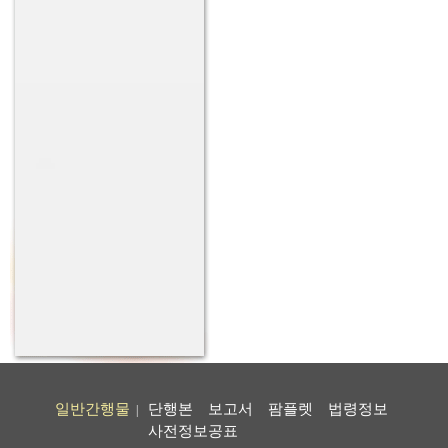
일반간행물
단행본
보고서
팜플렛
법령정보
|
사전정보공표