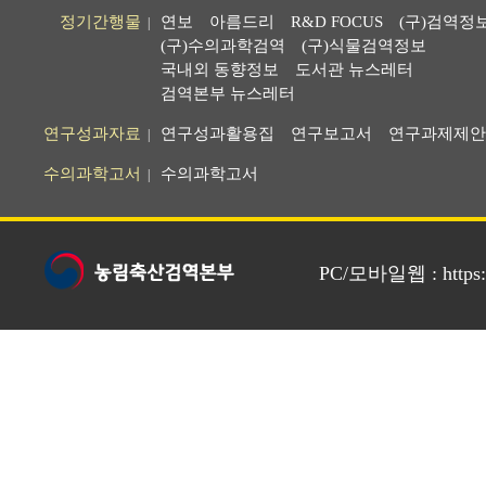
정기간행물
연보
아름드리
R&D FOCUS
(구)검역정
|
(구)수의과학검역
(구)식물검역정보
국내외 동향정보
도서관 뉴스레터
검역본부 뉴스레터
연구성과자료
연구성과활용집
연구보고서
연구과제제안
|
수의과학고서
수의과학고서
|
PC/모바일웹 : https://