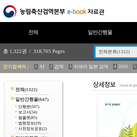
전체
일반간행물
총
1,322
권 /
318,765
Pages
전체분류(1322)
1
AI
2
3
4
2026
5
인기검색어 :
검역
지색마 일본 검역
11
2025
12
13
14
중독성 식물 도감
媛 異
(
20
수의과학검역원
전체
(1322)
일반간행물
(647)
단행본
(507)
보고서
(34)
팜플렛
(85)
법령정보
(19)
사전정보공표
(2)