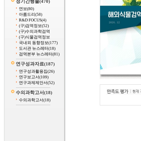
정기간행물
(470)
연보
(80)
아름드리
(58)
R&D FOCUS
(4)
(구)검역정보
(52)
(구)수의과학검역
(구)식물검역정보
국내외 동향정보
(177)
도서관 뉴스레터
(18)
검역본부 뉴스레터
(81)
연구성과자료
(187)
연구성과활용집
(26)
연구보고서
(109)
연구과제제안서
(52)
수의과학고서
(18)
수의과학고서
(18)