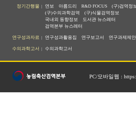
정기간행물
연보
아름드리
R&D FOCUS
(구)검역정
|
(구)수의과학검역
(구)식물검역정보
국내외 동향정보
도서관 뉴스레터
검역본부 뉴스레터
연구성과자료
연구성과활용집
연구보고서
연구과제제안
|
수의과학고서
수의과학고서
|
PC/모바일웹 : https://