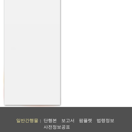
일반간행물
단행본
보고서
팜플렛
법령정보
|
사전정보공표