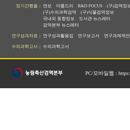
정기간행물
연보
아름드리
R&D FOCUS
(구)검역정
|
(구)수의과학검역
(구)식물검역정보
국내외 동향정보
도서관 뉴스레터
검역본부 뉴스레터
연구성과자료
연구성과활용집
연구보고서
연구과제제안
|
수의과학고서
수의과학고서
|
PC/모바일웹 : https://