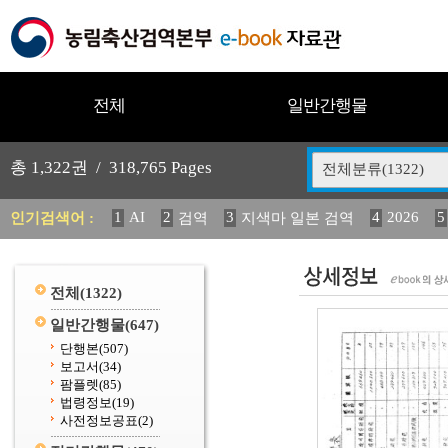
전체
일반간행물
총
1,322
권 /
318,765
Pages
전체분류(1322)
1
AI
2
3
4
2026
5
인기검색어 :
검역
지색마 일본 검역
11
2025
12
13
14
중독성 식물 도감
媛 異
(
20
수의과학검역원
전체
(1322)
일반간행물
(647)
단행본
(507)
보고서
(34)
팜플렛
(85)
법령정보
(19)
사전정보공표
(2)