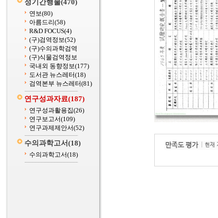
정기간행물
(470)
연보
(80)
아름드리
(58)
R&D FOCUS
(4)
(구)검역정보
(52)
(구)수의과학검역
(구)식물검역정보
국내외 동향정보
(177)
도서관 뉴스레터
(18)
검역본부 뉴스레터
(81)
연구성과자료
(187)
연구성과활용집
(26)
연구보고서
(109)
연구과제제안서
(52)
수의과학고서
(18)
수의과학고서
(18)