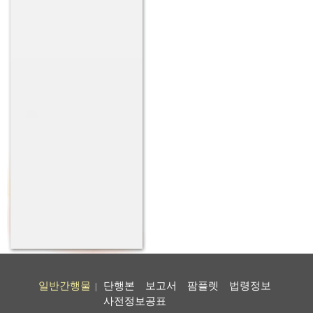
일반간행물
단행본
보고서
팜플렛
법령정보
|
사전정보공표