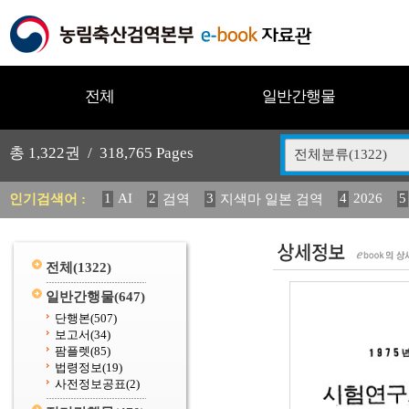
전체
일반간행물
총
1,322
권 /
318,765
Pages
전체분류(1322)
1
AI
2
3
4
2026
5
인기검색어 :
검역
지색마 일본 검역
11
2025
12
13
14
중독성 식물 도감
媛 異
(
20
수의과학검역원
전체
(1322)
일반간행물
(647)
단행본
(507)
보고서
(34)
팜플렛
(85)
법령정보
(19)
사전정보공표
(2)