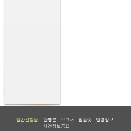
일반간행물
단행본
보고서
팜플렛
법령정보
|
사전정보공표