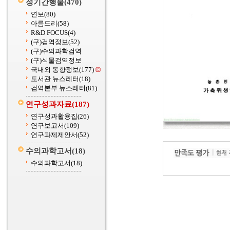
정기간행물
(470)
연보
(80)
아름드리
(58)
R&D FOCUS
(4)
(구)검역정보
(52)
(구)수의과학검역
(구)식물검역정보
국내외 동향정보
(177)
도서관 뉴스레터
(18)
검역본부 뉴스레터
(81)
연구성과자료
(187)
연구성과활용집
(26)
연구보고서
(109)
연구과제제안서
(52)
수의과학고서
(18)
수의과학고서
(18)