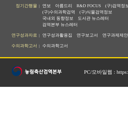
정기간행물
연보
아름드리
R&D FOCUS
(구)검역정
|
(구)수의과학검역
(구)식물검역정보
국내외 동향정보
도서관 뉴스레터
검역본부 뉴스레터
연구성과자료
연구성과활용집
연구보고서
연구과제제안
|
수의과학고서
수의과학고서
|
PC/모바일웹 : https://