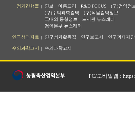
정기간행물
연보
아름드리
R&D FOCUS
(구)검역정
|
(구)수의과학검역
(구)식물검역정보
국내외 동향정보
도서관 뉴스레터
검역본부 뉴스레터
연구성과자료
연구성과활용집
연구보고서
연구과제제안
|
수의과학고서
수의과학고서
|
PC/모바일웹 : https://