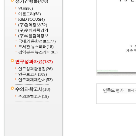
정기간행물
(470)
연보
(80)
아름드리
(58)
R&D FOCUS
(4)
(구)검역정보
(52)
(구)수의과학검역
(구)식물검역정보
국내외 동향정보
(177)
도서관 뉴스레터
(18)
검역본부 뉴스레터
(81)
연구성과자료
(187)
연구성과활용집
(26)
연구보고서
(109)
연구과제제안서
(52)
수의과학고서
(18)
수의과학고서
(18)