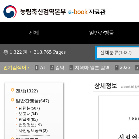
전체
일반간행물
총
1,322
권 /
318,765
Pages
전체분류(1322)
1
AI
2
3
4
2026
5
인기검색어 :
검역
지색마 일본 검역
11
2025
12
13
14
중독성 식물 도감
媛 異
(
20
수의과학검역원
전체
(1322)
일반간행물
(647)
단행본
(507)
보고서
(34)
팜플렛
(85)
법령정보
(19)
사전정보공표
(2)