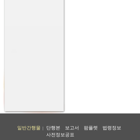
일반간행물
단행본
보고서
팜플렛
법령정보
|
사전정보공표