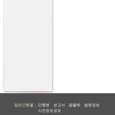
일반간행물
단행본
보고서
팜플렛
법령정보
|
사전정보공표