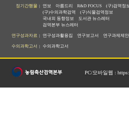
정기간행물
연보
아름드리
R&D FOCUS
(구)검역정
|
(구)수의과학검역
(구)식물검역정보
국내외 동향정보
도서관 뉴스레터
검역본부 뉴스레터
연구성과자료
연구성과활용집
연구보고서
연구과제제안
|
수의과학고서
수의과학고서
|
PC/모바일웹 : https://