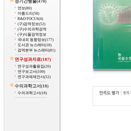
정기간행물
(470)
연보
(80)
아름드리
(58)
R&D FOCUS
(4)
(구)검역정보
(52)
(구)수의과학검역
(구)식물검역정보
국내외 동향정보
(177)
도서관 뉴스레터
(18)
검역본부 뉴스레터
(81)
연구성과자료
(187)
연구성과활용집
(26)
연구보고서
(109)
연구과제제안서
(52)
수의과학고서
(18)
수의과학고서
(18)