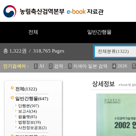
전체
일반간행물
총
1,322
권 /
318,765
Pages
전체분류(1322)
1
AI
2
3
4
2026
5
인기검색어 :
검역
지색마 일본 검역
11
2025
12
13
14
중독성 식물 도감
媛 異
(
20
수의과학검역원
전체
(1322)
일반간행물
(647)
단행본
(507)
보고서
(34)
팜플렛
(85)
법령정보
(19)
사전정보공표
(2)