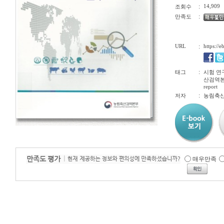
:
14,909
조회수
:
만족도
URL
:
https://
:
태그
시험 연
산검역본부연
report
:
저자
농림축
매우만족