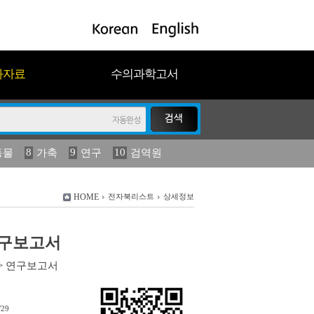
과자료
수의과학고서
8
9
10
동물
가축
연구
검역원
18
19
2023
연보
농림수산
HOME
전자북리스트
상세정보
 연구보고서
>
연구보고서
/29