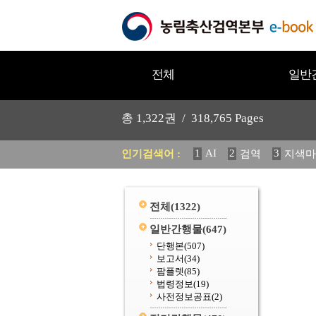
전체
일반
총
1,322
권 /
318,765
Pages
1
AI
2
3
인기검색어 :
검역
지색마
11
2025
12
중독성 식물
20
수의과학검역원
전체
(1322)
일반간행물
(647)
단행본
(507)
보고서
(34)
팜플렛
(85)
법령정보
(19)
사전정보공표
(2)