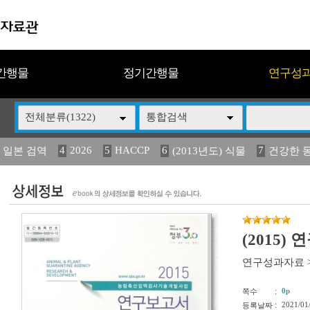
간행물
정기간행물
연구성
전체분류(1322)
통합검색
4
2026
5
HACCP
6
7
 일본 검역
(2013년도) 식물
건강한 
13
14
15
16
17
 도감
媛 異
(2013년도) 식
구제역
관리
(2015)
연구성과자료
:
0p
쪽수
:
2021/01
등록날짜