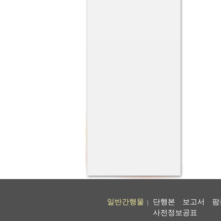
일반간행물
단행본
보고서
팜
|
사전정보공표