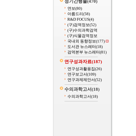
정기간행물
(470)
연보
(80)
아름드리
(58)
R&D FOCUS
(4)
(구)검역정보
(52)
(구)수의과학검역
(구)식물검역정보
국내외 동향정보
(177)
도서관 뉴스레터
(18)
검역본부 뉴스레터
(81)
연구성과자료
(187)
연구성과활용집
(26)
연구보고서
(109)
연구과제제안서
(52)
수의과학고서
(18)
수의과학고서
(18)