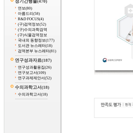
정기간행물
(470)
연보
(80)
아름드리
(58)
R&D FOCUS
(4)
(구)검역정보
(52)
(구)수의과학검역
(구)식물검역정보
국내외 동향정보
(177)
도서관 뉴스레터
(18)
검역본부 뉴스레터
(81)
연구성과자료
(187)
연구성과활용집
(26)
연구보고서
(109)
연구과제제안서
(52)
수의과학고서
(18)
수의과학고서
(18)