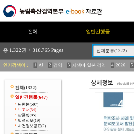
전체
일반간행물
총
1,322
권 /
318,765
Pages
전체분류(1322)
1
AI
2
3
4
2026
5
인기검색어 :
검역
지색마 일본 검역
11
2025
12
13
14
중독성 식물 도감
媛 異
(
20
수의과학검역원
전체
(1322)
일반간행물
(647)
단행본
(507)
보고서
(34)
팜플렛
(85)
법령정보
(19)
사전정보공표
(2)