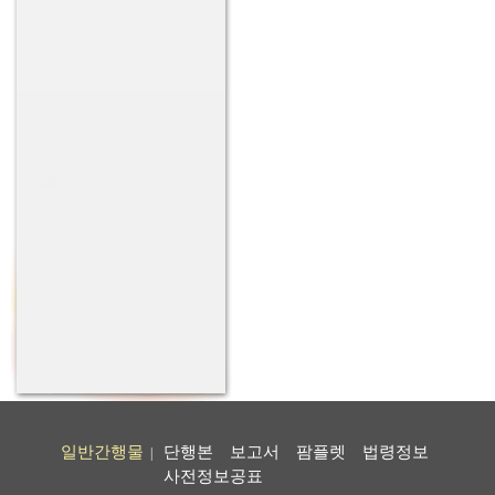
일반간행물
단행본
보고서
팜플렛
법령정보
|
사전정보공표