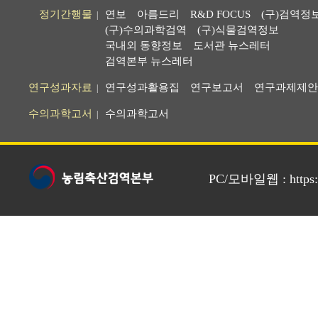
정기간행물
연보
아름드리
R&D FOCUS
(구)검역정
|
(구)수의과학검역
(구)식물검역정보
국내외 동향정보
도서관 뉴스레터
검역본부 뉴스레터
연구성과자료
연구성과활용집
연구보고서
연구과제제안
|
수의과학고서
수의과학고서
|
PC/모바일웹 : https://