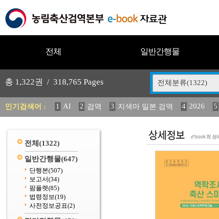
전체
일반간행물
총
1,322
권 /
318,765
Pages
전체분류(1322)
1
AI
2
3
4
2026
5
인기검색어 :
검역
지색마 일본 검역
11
2025
12
13
14
중독성 식물 도감
媛 異
(
20
수의과학검역원
전체
(1322)
일반간행물
(647)
단행본
(507)
보고서
(34)
팜플렛
(85)
법령정보
(19)
사전정보공표
(2)