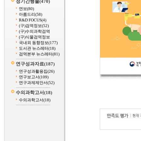
정기간행물
(470)
연보
(80)
아름드리
(58)
R&D FOCUS
(4)
(구)검역정보
(52)
(구)수의과학검역
(구)식물검역정보
국내외 동향정보
(177)
도서관 뉴스레터
(18)
검역본부 뉴스레터
(81)
연구성과자료
(187)
연구성과활용집
(26)
연구보고서
(109)
연구과제제안서
(52)
수의과학고서
(18)
수의과학고서
(18)