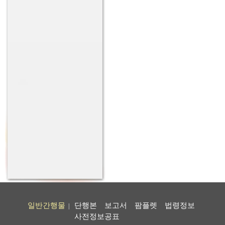
일반간행물
단행본
보고서
팜플렛
법령정보
|
사전정보공표