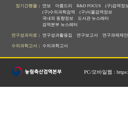
정기간행물
연보
아름드리
R&D FOCUS
(구)검역정
|
(구)수의과학검역
(구)식물검역정보
국내외 동향정보
도서관 뉴스레터
검역본부 뉴스레터
연구성과자료
연구성과활용집
연구보고서
연구과제제안
|
수의과학고서
수의과학고서
|
PC/모바일웹 : https://