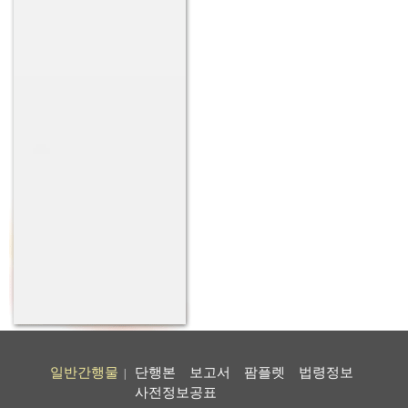
일반간행물
단행본
보고서
팜플렛
법령정보
|
사전정보공표