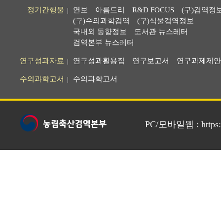
정기간행물
연보
아름드리
R&D FOCUS
(구)검역정
|
(구)수의과학검역
(구)식물검역정보
국내외 동향정보
도서관 뉴스레터
검역본부 뉴스레터
연구성과자료
연구성과활용집
연구보고서
연구과제제안
|
수의과학고서
수의과학고서
|
PC/모바일웹 : https://