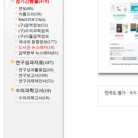
정기간행물
(470)
연보
(80)
아름드리
(58)
R&D FOCUS
(4)
(구)검역정보
(52)
(구)수의과학검역
(구)식물검역정보
국내외 동향정보
(177)
도서관 뉴스레터
(18)
검역본부 뉴스레터
(81)
연구성과자료
(187)
연구성과활용집
(26)
연구보고서
(109)
연구과제제안서
(52)
수의과학고서
(18)
수의과학고서
(18)