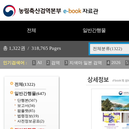
전체
일반간행물
총
1,322
권 /
318,765
Pages
전체분류(1322)
1
AI
2
3
4
2026
5
인기검색어 :
검역
지색마 일본 검역
11
2025
12
13
14
중독성 식물 도감
媛 異
(
20
수의과학검역원
전체
(1322)
일반간행물
(647)
단행본
(507)
보고서
(34)
팜플렛
(85)
법령정보
(19)
사전정보공표
(2)