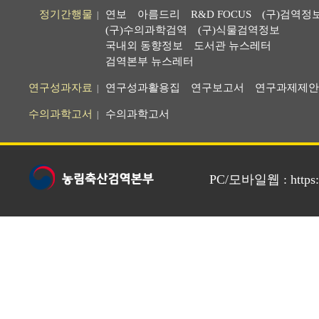
정기간행물
연보
아름드리
R&D FOCUS
(구)검역정
|
(구)수의과학검역
(구)식물검역정보
국내외 동향정보
도서관 뉴스레터
검역본부 뉴스레터
연구성과자료
연구성과활용집
연구보고서
연구과제제안
|
수의과학고서
수의과학고서
|
PC/모바일웹 : https://