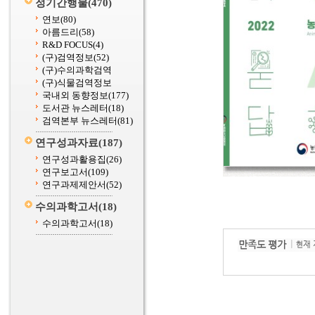
정기간행물
(470)
연보
(80)
아름드리
(58)
R&D FOCUS
(4)
(구)검역정보
(52)
(구)수의과학검역
(구)식물검역정보
국내외 동향정보
(177)
도서관 뉴스레터
(18)
검역본부 뉴스레터
(81)
연구성과자료
(187)
연구성과활용집
(26)
연구보고서
(109)
연구과제제안서
(52)
수의과학고서
(18)
수의과학고서
(18)