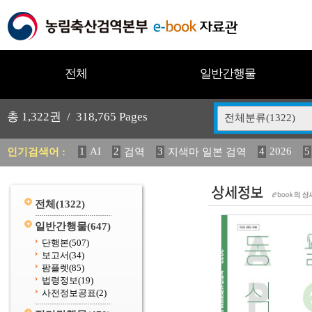
전체
일반간행물
총
1,322
권 /
318,765
Pages
전체분류(1322)
1
AI
2
3
4
2026
5
인기검색어 :
검역
지색마 일본 검역
12
13
14
중독성 식물 도감
媛 異
(2013년도) 
20
수의과학검역원
전체
(1322)
일반간행물
(647)
단행본
(507)
보고서
(34)
팜플렛
(85)
법령정보
(19)
사전정보공표
(2)