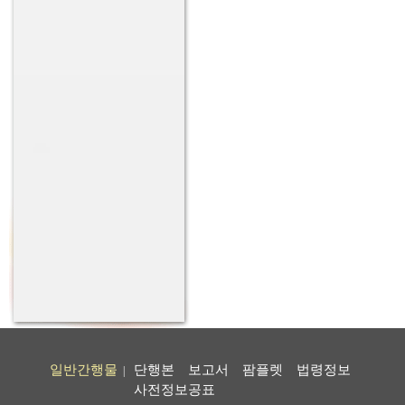
일반간행물
단행본
보고서
팜플렛
법령정보
|
사전정보공표