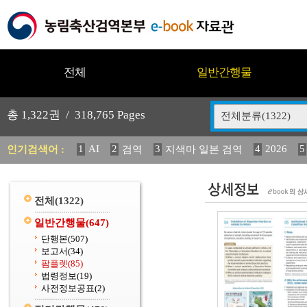
전체
일반간행물
총
1,322
권 /
318,765
Pages
전체분류(1322)
1
AI
2
3
4
2026
5
인기검색어 :
검역
지색마 일본 검역
11
2025
12
13
14
중독성 식물 도감
媛 異
(
20
수의과학검역원
전체
(1322)
일반간행물
(647)
단행본
(507)
보고서
(34)
팜플렛
(85)
법령정보
(19)
사전정보공표
(2)