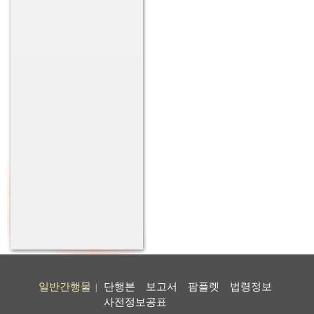
일반간행물
단행본
보고서
팜플렛
법령정보
|
사전정보공표