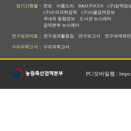
정기간행물
연보
아름드리
R&D FOCUS
(구)검역정
|
(구)수의과학검역
(구)식물검역정보
국내외 동향정보
도서관 뉴스레터
검역본부 뉴스레터
연구성과자료
연구성과활용집
연구보고서
연구과제제안
|
수의과학고서
수의과학고서
|
PC/모바일웹 : https://