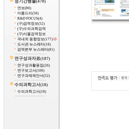
정기간행물
(470)
연보
(80)
아름드리
(58)
R&D FOCUS
(4)
(구)검역정보
(52)
(구)수의과학검역
(구)식물검역정보
국내외 동향정보
(177)
도서관 뉴스레터
(18)
검역본부 뉴스레터
(81)
연구성과자료
(187)
연구성과활용집
(26)
연구보고서
(109)
연구과제제안서
(52)
수의과학고서
(18)
수의과학고서
(18)