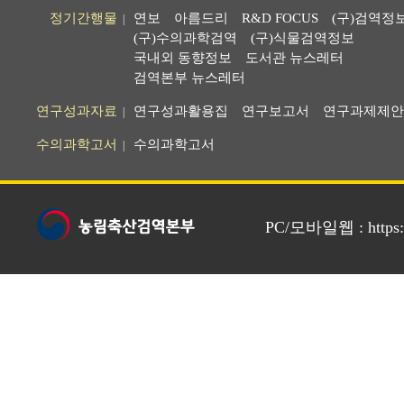
정기간행물
연보
아름드리
R&D FOCUS
(구)검역정
|
(구)수의과학검역
(구)식물검역정보
국내외 동향정보
도서관 뉴스레터
검역본부 뉴스레터
연구성과자료
연구성과활용집
연구보고서
연구과제제안
|
수의과학고서
수의과학고서
|
PC/모바일웹 : https://