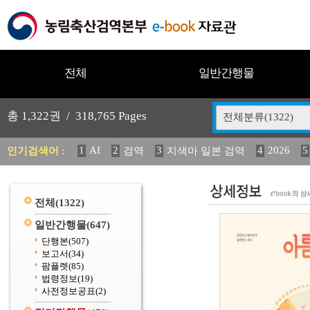
전체
일반간행물
총
1,322
권 /
318,765
Pages
전체분류(1322)
1
AI
2
3
4
2026
5
인기검색어 :
검역
지색마 일본 검역
11
2025
12
13
14
중독성 식물 도감
媛 異
(
20
수의과학검역원
전체
(1322)
일반간행물
(647)
단행본
(507)
보고서
(34)
팜플렛
(85)
법령정보
(19)
사전정보공표
(2)