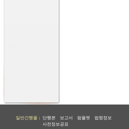
일반간행물
단행본
보고서
팜플렛
법령정보
|
사전정보공표