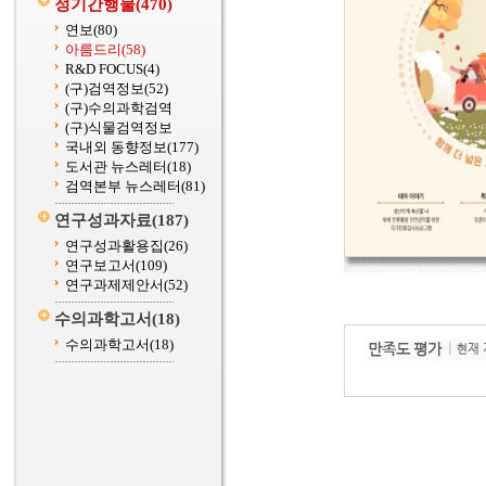
정기간행물
(470)
연보
(80)
아름드리
(58)
R&D FOCUS
(4)
(구)검역정보
(52)
(구)수의과학검역
(구)식물검역정보
국내외 동향정보
(177)
도서관 뉴스레터
(18)
검역본부 뉴스레터
(81)
연구성과자료
(187)
연구성과활용집
(26)
연구보고서
(109)
연구과제제안서
(52)
수의과학고서
(18)
수의과학고서
(18)