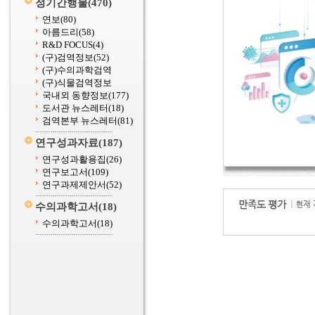
정기간행물
(470)
연보
(80)
아름드리
(58)
R&D FOCUS
(4)
(구)검역정보
(52)
(구)수의과학검역
(구)식물검역정보
국내외 동향정보
(177)
도서관 뉴스레터
(18)
검역본부 뉴스레터
(81)
연구성과자료
(187)
연구성과활용집
(26)
연구보고서
(109)
연구과제제안서
(52)
수의과학고서
(18)
수의과학고서
(18)