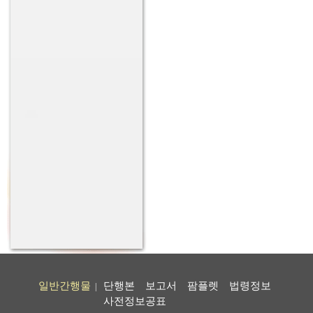
일반간행물
단행본
보고서
팜플렛
법령정보
|
사전정보공표