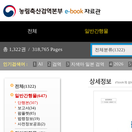
전체
일반간행물
총
1,322
권 /
318,765
Pages
전체분류(1322)
1
AI
2
3
4
2026
5
인기검색어 :
검역
지색마 일본 검역
11
2025
12
13
14
중독성 식물 도감
媛 異
(
20
수의과학검역원
전체
(1322)
일반간행물
(647)
단행본
(507)
보고서
(34)
팜플렛
(85)
법령정보
(19)
사전정보공표
(2)