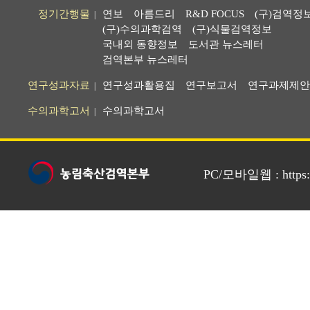
정기간행물
연보
아름드리
R&D FOCUS
(구)검역정
|
(구)수의과학검역
(구)식물검역정보
국내외 동향정보
도서관 뉴스레터
검역본부 뉴스레터
연구성과자료
연구성과활용집
연구보고서
연구과제제안
|
수의과학고서
수의과학고서
|
PC/모바일웹 : https://