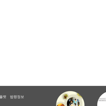
플렛
법령정보