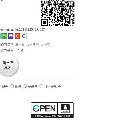
/25
ebook.qia.go.kr/20240125_151857
검역본부, 도서관, 뉴스레터, 소식지
검역본부 도서관
만족
보통
불만족
매우불만족