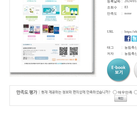
:
2024/01
등록날짜
:
83
조회수
:
none
만족도
URL
:
https://
:
태그
농림축산
:
저자
농림축산
매우만족