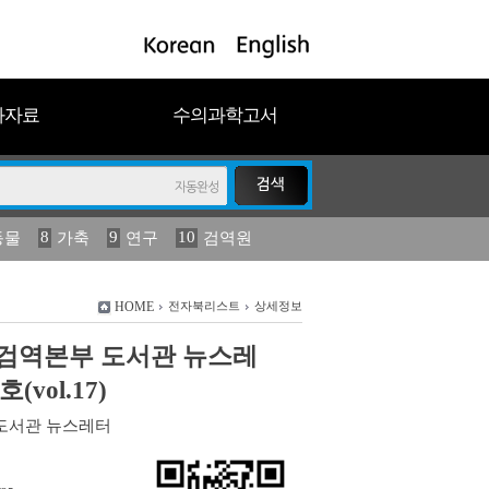
과자료
수의과학고서
8
9
10
동물
가축
연구
검역원
18
19
2023
연보
농림수산
HOME
전자북리스트
상세정보
검역본부 도서관 뉴스레
호(vol.17)
도서관 뉴스레터