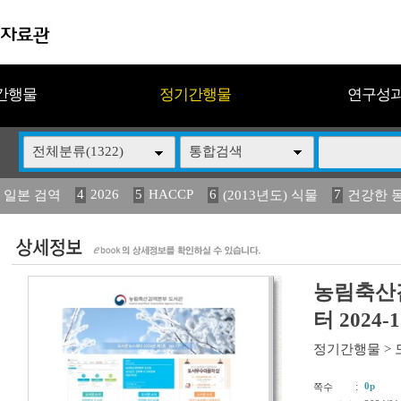
간행물
정기간행물
연구성
전체분류(1322)
통합검색
4
2026
5
HACCP
6
7
 일본 검역
(2013년도) 식물
건강한 
13
14
15
16
17
 도감
媛 異
(2013년도) 식
구제역
관리
농림축산
터 2024-1
정기간행물
>
:
0p
쪽수