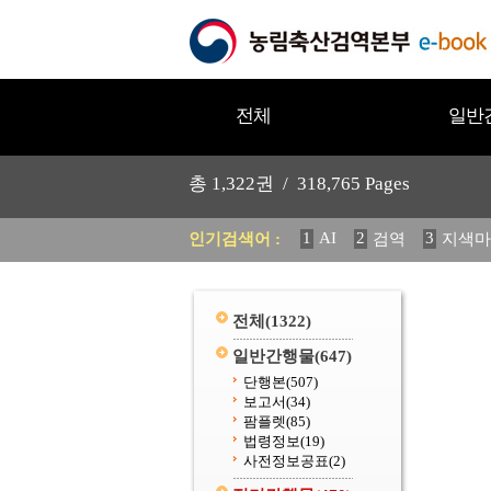
전체
일반
총
1,322
권 /
318,765
Pages
1
AI
2
3
인기검색어 :
검역
지색마
11
2025
12
중독성 식물
20
수의과학검역원
전체
(1322)
일반간행물
(647)
단행본
(507)
보고서
(34)
팜플렛
(85)
법령정보
(19)
사전정보공표
(2)