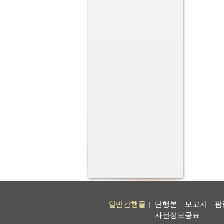
일반간행물
단행본
보고서
팜
|
사전정보공표