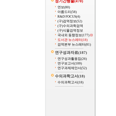
정기간행물
(470)
연보
(80)
아름드리
(58)
R&D FOCUS
(4)
(구)검역정보
(52)
(구)수의과학검역
(구)식물검역정보
국내외 동향정보
(177)
도서관 뉴스레터
(18)
검역본부 뉴스레터
(81)
연구성과자료
(187)
연구성과활용집
(26)
연구보고서
(109)
연구과제제안서
(52)
수의과학고서
(18)
수의과학고서
(18)