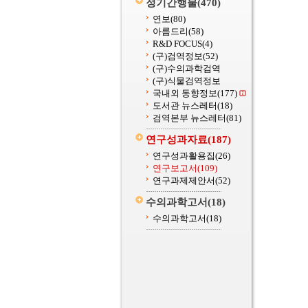
정기간행물
(470)
연보
(80)
아름드리
(58)
R&D FOCUS
(4)
(구)검역정보
(52)
(구)수의과학검역
(구)식물검역정보
국내외 동향정보
(177)
도서관 뉴스레터
(18)
검역본부 뉴스레터
(81)
연구성과자료
(187)
연구성과활용집
(26)
연구보고서
(109)
연구과제제안서
(52)
수의과학고서
(18)
수의과학고서
(18)