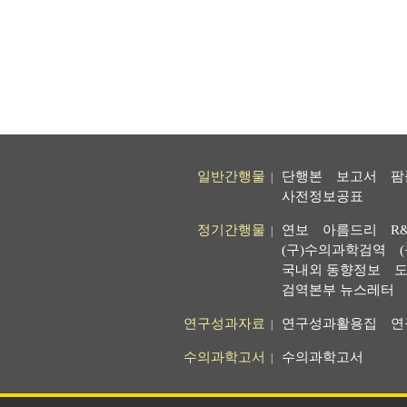
일반간행물
단행본
보고서
팜
|
사전정보공표
정기간행물
연보
아름드리
R
|
(구)수의과학검역
국내외 동향정보
도
검역본부 뉴스레터
연구성과자료
연구성과활용집
연
|
수의과학고서
수의과학고서
|