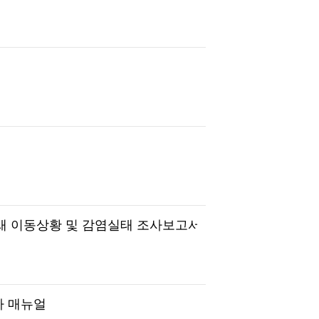
 철새 이동상황 및 감염실태 조사보고서
사 매뉴얼