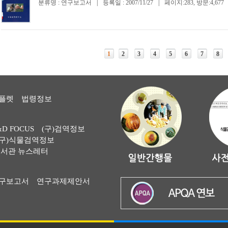
분류명 : 연구보고서
|
등록일 : 2007/11/27
|
페이지:283, 방문:4,677
1
2
3
4
5
6
7
8
플렛
법령정보
&D FOCUS
(구)검역정보
(구)식물검역정보
서관 뉴스레터
구보고서
연구과제제안서