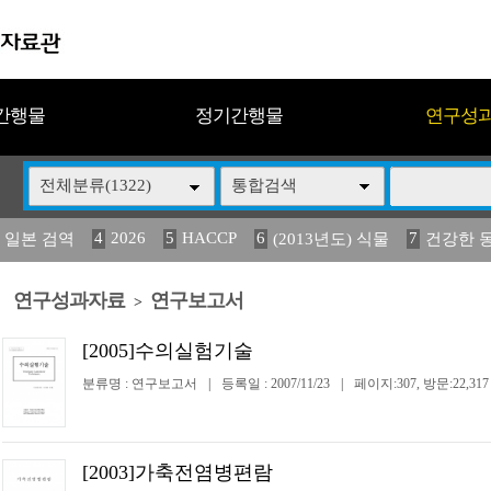
간행물
정기간행물
연구성
전체분류(1322)
통합검색
4
2026
5
HACCP
6
7
 일본 검역
(2013년도) 식물
건강한 
13
14
15
16
17
 도감
媛 異
(2013년도) 식
구제역
관리
연구성과자료
연구보고서
>
[2005]수의실험기술
분류명 : 연구보고서
|
등록일 : 2007/11/23
|
페이지:307, 방문:22,317
[2003]가축전염병편람