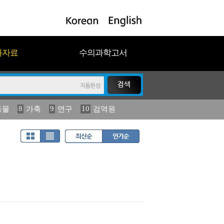
과자료
수의과학고서
8
9
10
동물
가축
연구
검역원
18
19
2023
연보
농림수산