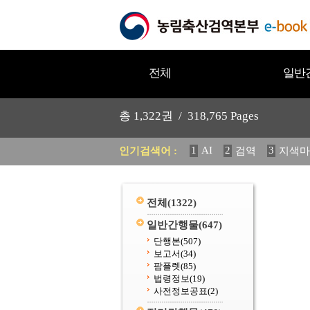
전체
일반
총
1,322
권 /
318,765
Pages
1
AI
2
3
인기검색어 :
검역
지색마
11
2025
12
중독성 식물
20
수의과학검역원
전체
(1322)
일반간행물
(647)
단행본
(507)
보고서
(34)
팜플렛
(85)
법령정보
(19)
사전정보공표
(2)