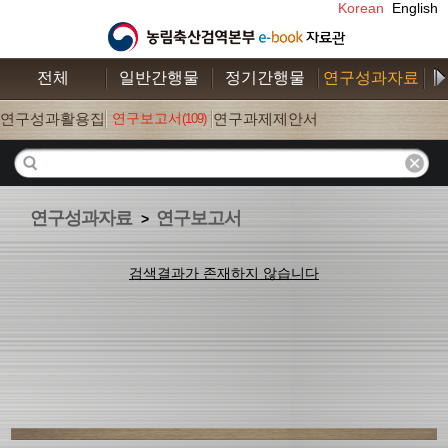
Korean
English
전체
일반간행물
정기간행물
연구성과자료
수
연구성과활용집
연구보고서
연구과제제안서
(109)
(26)
(52)
연구성과자료
연구보고서
>
검색결과가 존재하지 않습니다