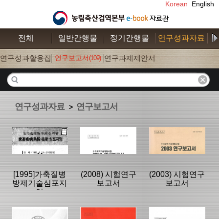
Korean
English
전체
일반간행물
정기간행물
연구성과자료
수
연구성과활용집
연구보고서
연구과제제안서
(109)
(26)
(52)
연구성과자료
연구보고서
>
[1995]가축질병
(2008) 시험연구
(2003) 시험연구
방제기술심포지
보고서
보고서
엄
분류명 : 연구보
분류명 : 연구보
분류명 : 연구보