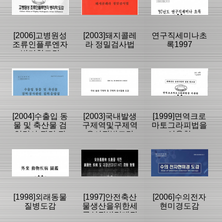
고서
고서
고서
|
|
|
[2006]고병원성
[2003]돼지콜레
연구직세미나초
조류인플루엔자
라 정밀검사법
록1997
병리학도감
등록일 :
등록일 :
등록일 :
2007/11/22
2021/01/19
2021/01/18
분류명 : 연구보
분류명 : 연구보
분류명 : 연구보
고서
고서
고서
|
|
|
|
|
|
[2004]수출입 동
[2003]국내발생
[1999]면역크로
물 및 축산물 검
구제역및구제역
마토그라피법을
역검사 관련 질
유사질병도감
이용한
페이지:177, 방
페이지:0, 방
페이지:0, 방
의응답집
문:2,522
문:2,404
문:2,340
등록일 :
등록일 :
등록일 :
2007/11/28
2007/11/24
2007/11/23
분류명 : 연구보
분류명 : 연구보
분류명 : 연구보
고서
고서
고서
|
|
|
|
|
|
[1998]외래동물
[1997]안전축산
[2006]수의전자
질병도감
물생산을위한세
현미경도감
균성질병및대장
페이지:96, 방
페이지:135, 방
페이지:115, 방